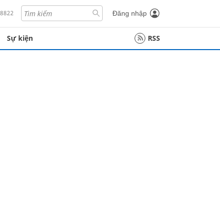
18822
Đăng nhập
Sự kiện
RSS