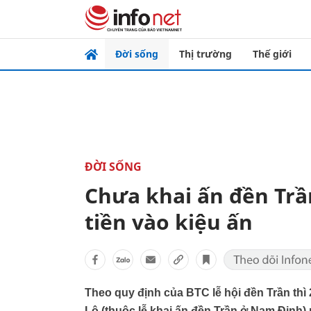
Đời sống
Thị trường
Thế giới
ĐỜI SỐNG
Chưa khai ấn đền Trầ
tiền vào kiệu ấn
Theo quy định của BTC lễ hội đền Trần thì
Lộ (thuộc lễ khai ấn đền Trần ở Nam Định)