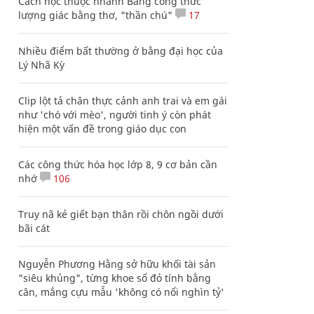
Cách học thuộc nhanh Bảng công thức
lượng giác bằng thơ, "thần chú"
17
Nhiều điểm bất thường ở bằng đại học của
Lý Nhã Kỳ
Clip lột tả chân thực cảnh anh trai và em gái
như 'chó với mèo', người tinh ý còn phát
hiện một vấn đề trong giáo dục con
Các công thức hóa học lớp 8, 9 cơ bản cần
nhớ
106
Truy nã kẻ giết bạn thân rồi chôn ngồi dưới
bãi cát
Nguyễn Phương Hằng sở hữu khối tài sản
"siêu khủng", từng khoe sổ đỏ tính bằng
cân, mắng cựu mẫu 'không có nổi nghìn tỷ'