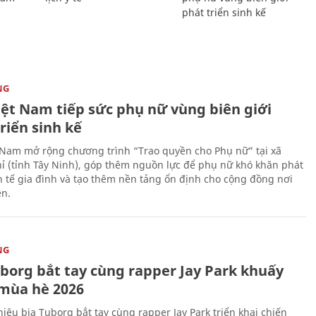
phát triển sinh kế
NG
iệt Nam tiếp sức phụ nữ vùng biên giới
riển sinh kế
 Nam mở rộng chương trình “Trao quyền cho Phụ nữ” tại xã
ỉ (tỉnh Tây Ninh), góp thêm nguồn lực để phụ nữ khó khăn phát
nh tế gia đình và tạo thêm nền tảng ổn định cho cộng đồng nơi
ên.
NG
uborg bắt tay cùng rapper Jay Park khuấy
mùa hè 2026
iệu bia Tuborg bắt tay cùng rapper Jay Park triển khai chiến