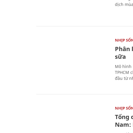
dịch mùa
NHỊP SỐ
Phân 
sữa
Mô hình 
TPHCM ch
đầu từ n
NHỊP SỐ
Tổng 
Nam: 