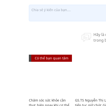
Có thể bạn quan tâm
Chăm sóc sức khỏe cần
GS.TS Nguyễn Thị 
thực hiện ngay khi cơ thể
tiếp tục giữ chức 