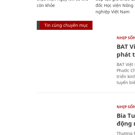
còn khỏe
đốc Học viện Nông
nghiệp Việt Nam
Tin cùng chuyên mục
NHỊP SỐ
BAT V
phát t
BAT Việt
Phước Ch
triển ki
tuyến bi
NHỊP SỐ
Bia T
động 
Thương h