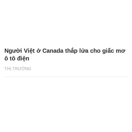
Người Việt ở Canada thắp lửa cho giấc mơ
ô tô điện
THỊ TRƯỜNG