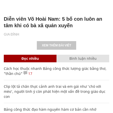
Diễn viên Võ Hoài Nam: 5 bố con luôn an
tâm khi có bà xã quán xuyến
GIA ĐÌNH
XEM THÊM BÀI VIẾT
Đọc nhiều
Bình luận nhiều
Cách học thuộc nhanh Bảng công thức lượng giác bằng thơ,
"thần chú"
17
Clip lột tả chân thực cảnh anh trai và em gái như 'chó với
mèo', người tinh ý còn phát hiện một vấn đề trong giáo dục
con
Bảng công thức đạo hàm nguyên hàm cơ bản cần nhớ