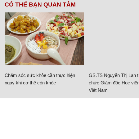
CÓ THỂ BẠN QUAN TÂM
Chăm sóc sức khỏe cần thực hiện
GS.TS Nguyễn Thị Lan ti
ngay khi cơ thể còn khỏe
chức Giám đốc Học viện
Việt Nam