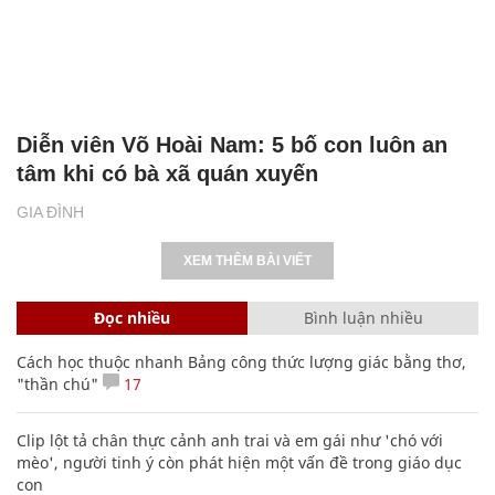
Diễn viên Võ Hoài Nam: 5 bố con luôn an
tâm khi có bà xã quán xuyến
GIA ĐÌNH
XEM THÊM BÀI VIẾT
Đọc nhiều
Bình luận nhiều
Cách học thuộc nhanh Bảng công thức lượng giác bằng thơ,
"thần chú"
17
Clip lột tả chân thực cảnh anh trai và em gái như 'chó với
mèo', người tinh ý còn phát hiện một vấn đề trong giáo dục
con