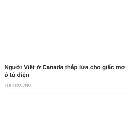
Người Việt ở Canada thắp lửa cho giấc mơ
ô tô điện
THỊ TRƯỜNG