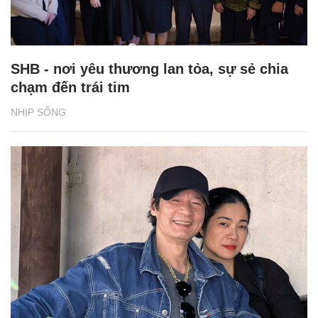
SHB - nơi yêu thương lan tỏa, sự sẻ chia
chạm đến trái tim
NHỊP SỐNG