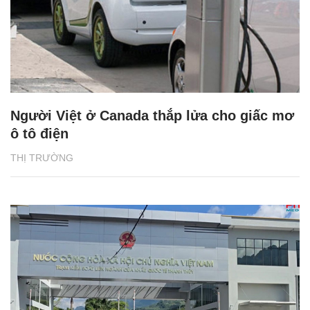
Người Việt ở Canada thắp lửa cho giấc mơ
ô tô điện
THỊ TRƯỜNG