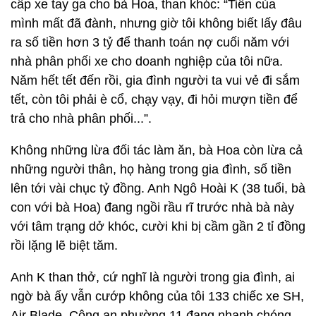
cấp xe tay ga cho bà Hoa, than khóc: “Tiền của
mình mất đã đành, nhưng giờ tôi không biết lấy đâu
ra số tiền hơn 3 tỷ để thanh toán nợ cuối năm với
nhà phân phối xe cho doanh nghiệp của tôi nữa.
Năm hết tết đến rồi, gia đình người ta vui vẻ đi sắm
tết, còn tôi phải è cổ, chạy vạy, đi hỏi mượn tiền để
trả cho nhà phân phối...”.
Không những lừa đối tác làm ăn, bà Hoa còn lừa cả
những người thân, họ hàng trong gia đình, số tiền
lên tới vài chục tỷ đồng. Anh Ngô Hoài K (38 tuổi, bà
con với bà Hoa) đang ngồi rầu rĩ trước nhà bà này
với tâm trạng dở khóc, cười khi bị cầm gần 2 tỉ đồng
rồi lặng lẽ biệt tăm.
Anh K than thở, cứ nghĩ là người trong gia đình, ai
ngờ bà ấy vẫn cướp không của tôi 133 chiếc xe SH,
Air Blade. Công an phường 11 đang nhanh chóng