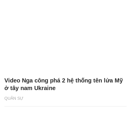
Video Nga công phá 2 hệ thống tên lửa Mỹ
ở tây nam Ukraine
QUÂN SỰ