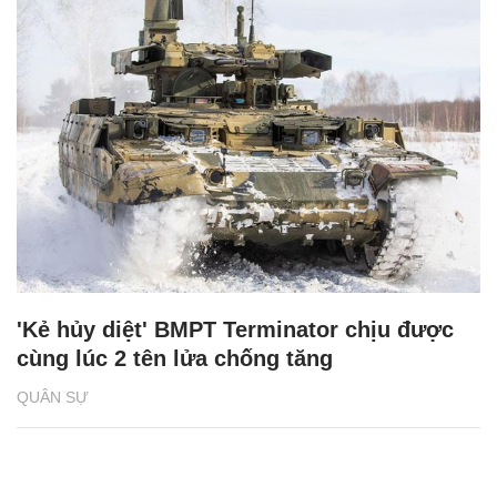
'Kẻ hủy diệt' BMPT Terminator chịu được
cùng lúc 2 tên lửa chống tăng
QUÂN SỰ