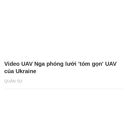
Video UAV Nga phóng lưới 'tóm gọn' UAV
của Ukraine
QUÂN SỰ