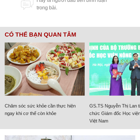
CÓ THỂ BẠN QUAN TÂM
Chăm sóc sức khỏe cần thực hiện
GS.TS Nguyễn Thị Lan ti
ngay khi cơ thể còn khỏe
chức Giám đốc Học viện
Việt Nam