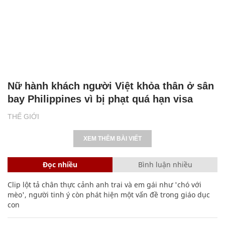
Nữ hành khách người Việt khỏa thân ở sân
bay Philippines vì bị phạt quá hạn visa
THẾ GIỚI
XEM THÊM BÀI VIẾT
Đọc nhiều
Bình luận nhiều
Clip lột tả chân thực cảnh anh trai và em gái như 'chó với
mèo', người tinh ý còn phát hiện một vấn đề trong giáo dục
con