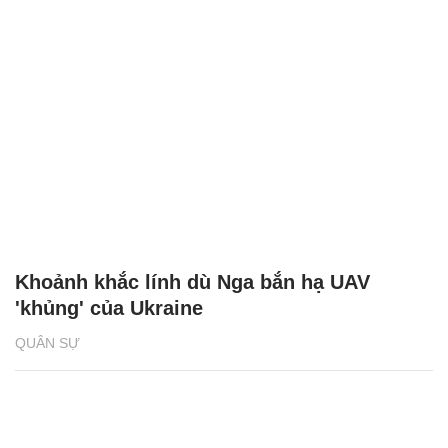
Khoảnh khắc lính dù Nga bắn hạ UAV
'khủng' của Ukraine
QUÂN SỰ