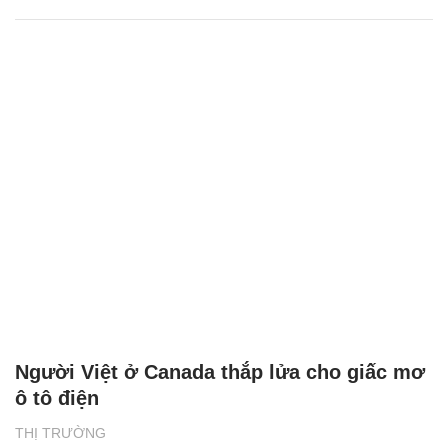
Người Việt ở Canada thắp lửa cho giấc mơ
ô tô điện
THỊ TRƯỜNG