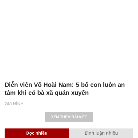
Diễn viên Võ Hoài Nam: 5 bố con luôn an
tâm khi có bà xã quán xuyến
GIA ĐÌNH
XEM THÊM BÀI VIẾT
Đọc nhiều
Bình luận nhiều