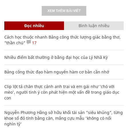
XEM THÊM BÀI VIẾT
Đọc nhiều
Bình luận nhiều
Cách học thuộc nhanh Bảng công thức lượng giác bằng thơ,
"thần chú"
17
Nhiều điểm bất thường ở bằng đại học của Lý Nhã Kỳ
Bảng công thức đạo hàm nguyên hàm cơ bản cần nhớ
Clip lột tả chân thực cảnh anh trai và em gái như 'chó với
mèo', người tinh ý còn phát hiện một vấn đề trong giáo dục
con
Nguyễn Phương Hằng sở hữu khối tài sản "siêu khủng", từng
khoe sổ đỏ tính bằng cân, mắng cựu mẫu 'không có nổi
nghìn tỷ'