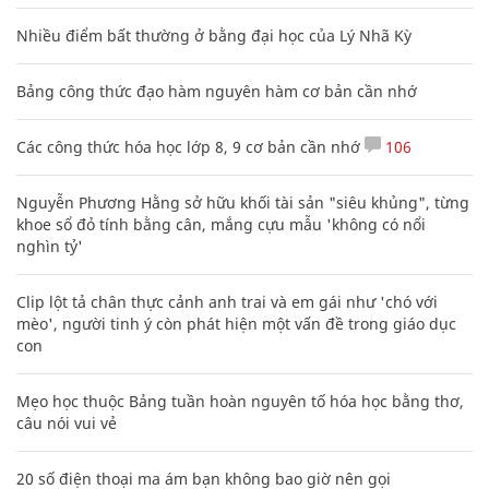
Nhiều điểm bất thường ở bằng đại học của Lý Nhã Kỳ
Bảng công thức đạo hàm nguyên hàm cơ bản cần nhớ
Các công thức hóa học lớp 8, 9 cơ bản cần nhớ
106
Nguyễn Phương Hằng sở hữu khối tài sản "siêu khủng", từng
khoe sổ đỏ tính bằng cân, mắng cựu mẫu 'không có nổi
nghìn tỷ'
Clip lột tả chân thực cảnh anh trai và em gái như 'chó với
mèo', người tinh ý còn phát hiện một vấn đề trong giáo dục
con
Mẹo học thuộc Bảng tuần hoàn nguyên tố hóa học bằng thơ,
câu nói vui vẻ
20 số điện thoại ma ám bạn không bao giờ nên gọi