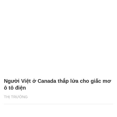
Người Việt ở Canada thắp lửa cho giấc mơ
ô tô điện
THỊ TRƯỜNG