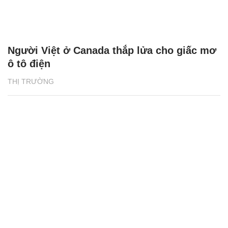
Người Việt ở Canada thắp lửa cho giấc mơ
ô tô điện
THỊ TRƯỜNG