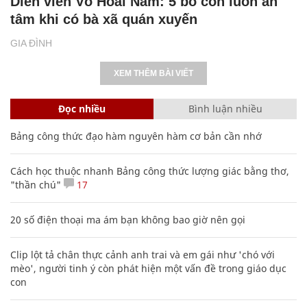
Diễn viên Võ Hoài Nam: 5 bố con luôn an
tâm khi có bà xã quán xuyến
GIA ĐÌNH
XEM THÊM BÀI VIẾT
Đọc nhiều
Bình luận nhiều
Bảng công thức đạo hàm nguyên hàm cơ bản cần nhớ
Cách học thuộc nhanh Bảng công thức lượng giác bằng thơ,
"thần chú"
17
20 số điện thoại ma ám bạn không bao giờ nên gọi
Clip lột tả chân thực cảnh anh trai và em gái như 'chó với
mèo', người tinh ý còn phát hiện một vấn đề trong giáo dục
con