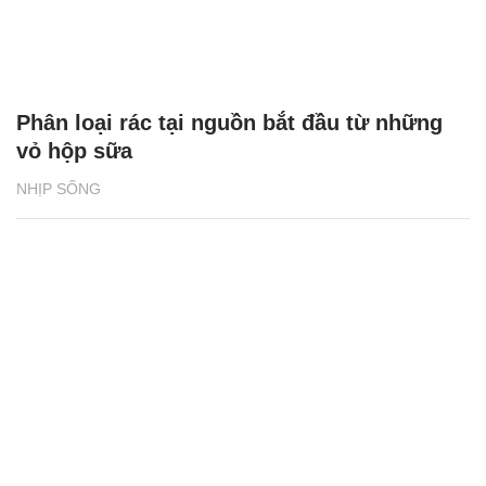
Phân loại rác tại nguồn bắt đầu từ những
vỏ hộp sữa
NHỊP SỐNG