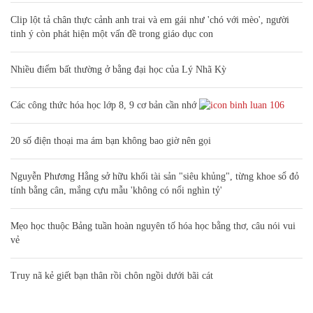
Clip lột tả chân thực cảnh anh trai và em gái như 'chó với mèo', người
tinh ý còn phát hiện một vấn đề trong giáo dục con
Nhiều điểm bất thường ở bằng đại học của Lý Nhã Kỳ
Các công thức hóa học lớp 8, 9 cơ bản cần nhớ
106
20 số điện thoại ma ám bạn không bao giờ nên gọi
Nguyễn Phương Hằng sở hữu khối tài sản "siêu khủng", từng khoe sổ đỏ
tính bằng cân, mắng cựu mẫu 'không có nổi nghìn tỷ'
Mẹo học thuộc Bảng tuần hoàn nguyên tố hóa học bằng thơ, câu nói vui
vẻ
Truy nã kẻ giết bạn thân rồi chôn ngồi dưới bãi cát