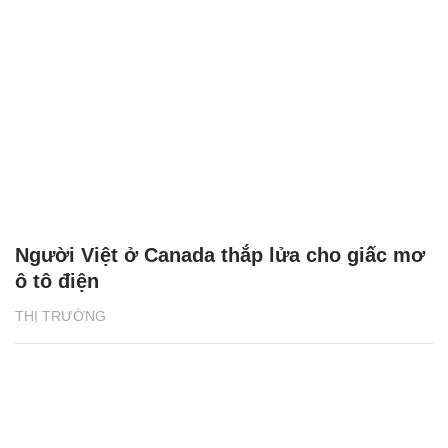
Người Việt ở Canada thắp lửa cho giấc mơ
ô tô điện
THỊ TRƯỜNG