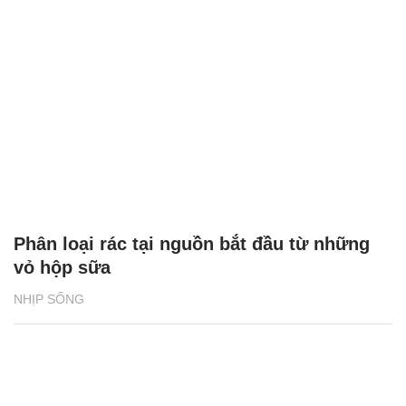
Phân loại rác tại nguồn bắt đầu từ những
vỏ hộp sữa
NHỊP SỐNG