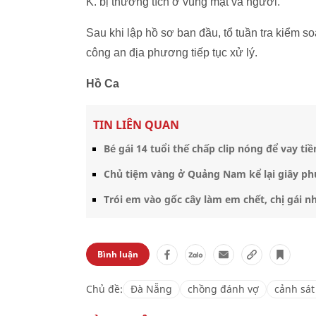
K. bị thương tích ở vùng mặt và người.
Sau khi lập hồ sơ ban đầu, tổ tuần tra kiểm 
công an địa phương tiếp tục xử lý.
Hồ Ca
TIN LIÊN QUAN
Bé gái 14 tuổi thế chấp clip nóng để vay tiền
Chủ tiệm vàng ở Quảng Nam kể lại giây ph
Trói em vào gốc cây làm em chết, chị gái n
Bình luận
Chủ đề:
Đà Nẵng
chồng đánh vợ
cảnh sát