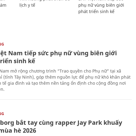
Giám
lịch y tế
phụ nữ vùng biên giới
phát triển sinh kế
NG
iệt Nam tiếp sức phụ nữ vùng biên giới
riển sinh kế
 Nam mở rộng chương trình “Trao quyền cho Phụ nữ” tại xã
ỉ (tỉnh Tây Ninh), góp thêm nguồn lực để phụ nữ khó khăn phát
nh tế gia đình và tạo thêm nền tảng ổn định cho cộng đồng nơi
ên.
NG
uborg bắt tay cùng rapper Jay Park khuấy
mùa hè 2026