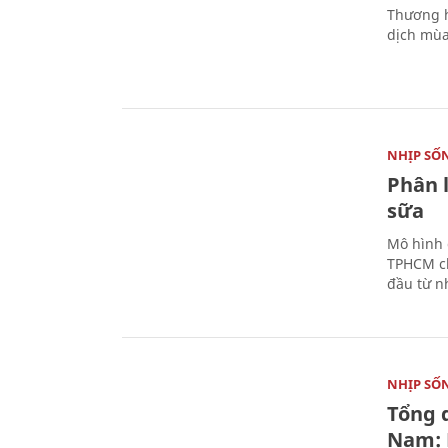
Thương h
dịch mùa
NHỊP SỐ
Phân 
sữa
Mô hình 
TPHCM ch
đầu từ n
NHỊP SỐ
Tổng 
Nam: 