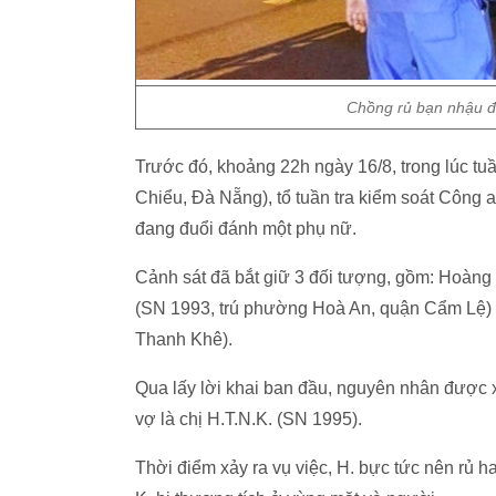
Chồng rủ bạn nhậu đá
Trước đó, khoảng 22h ngày 16/8, trong lúc tu
Chiểu, Đà Nẵng), tổ tuần tra kiểm soát Công 
đang đuổi đánh một phụ nữ.
Cảnh sát đã bắt giữ 3 đối tượng, gồm: Hoàng
(SN 1993, trú phường Hoà An, quận Cẩm Lệ)
Thanh Khê).
Qua lấy lời khai ban đầu, nguyên nhân được 
vợ là chị H.T.N.K. (SN 1995).
Thời điểm xảy ra vụ việc, H. bực tức nên rủ h