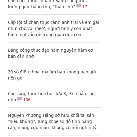
Cách học thuộc nhanh Bảng công thức
lượng giác bằng thơ, "thần chú"
17
Clip lột tả chân thực cảnh anh trai và em gái
như 'chó với mèo', người tinh ý còn phát
hiện một vấn đề trong giáo dục con
Bảng công thức đạo hàm nguyên hàm cơ
bản cần nhớ
20 số điện thoại ma ám bạn không bao giờ
nên gọi
Các công thức hóa học lớp 8, 9 cơ bản cần
nhớ
106
Nguyễn Phương Hằng sở hữu khối tài sản
"siêu khủng", từng khoe sổ đỏ tính bằng
cân, mắng cựu mẫu 'không có nổi nghìn tỷ'