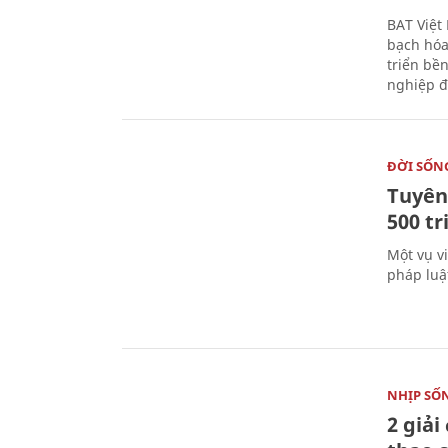
BAT Việt
bạch hóa
triển bề
nghiệp đ
ĐỜI SỐN
Tuyên 
500 t
Một vụ v
pháp luậ
NHỊP SỐ
2 giải