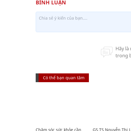
Có thể bạn quan tâm
Chăm sóc sức khỏe cần
GS.TS Nguyễn Thị 