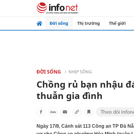
Đời sống
Thị trường
Thế giới
ĐỜI SỐNG
NHỊP SỐNG
Chồng rủ bạn nhậu đ
thuẫn gia đình
Ngày 17/8, Cảnh sát 113 Công an TP Đà Nẵ
vợ cho Công an phường Hòa Minh (quận Liên