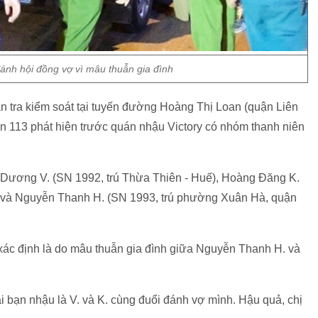
nh hội đồng vợ vì mâu thuẫn gia đình
ần tra kiểm soát tại tuyến đường Hoàng Thị Loan (quận Liên
an 113 phát hiện trước quán nhậu Victory có nhóm thanh niên
 Dương V. (SN 1992, trú Thừa Thiên - Huế), Hoàng Đăng K.
 và Nguyễn Thanh H. (SN 1993, trú phường Xuân Hà, quận
xác định là do mâu thuẫn gia đình giữa Nguyễn Thanh H. và
ai bạn nhậu là V. và K. cùng đuổi đánh vợ mình. Hậu quả, chị