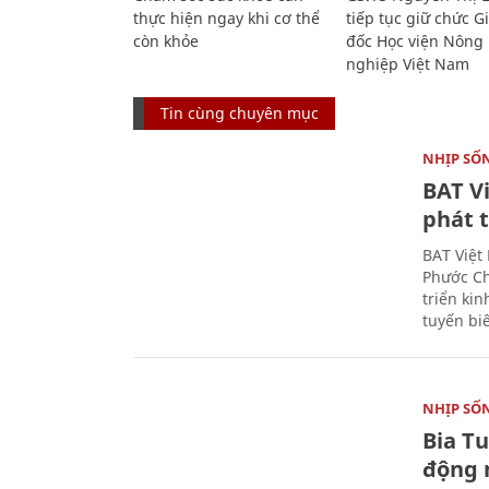
thực hiện ngay khi cơ thể
tiếp tục giữ chức 
còn khỏe
đốc Học viện Nông
nghiệp Việt Nam
Tin cùng chuyên mục
NHỊP SỐ
BAT V
phát t
BAT Việt
Phước Ch
triển ki
tuyến bi
NHỊP SỐ
Bia T
động 