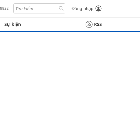
18822
Đăng nhập
Sự kiện
RSS