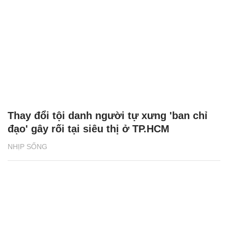
Thay đổi tội danh người tự xưng 'ban chỉ
đạo' gây rối tại siêu thị ở TP.HCM
NHỊP SỐNG