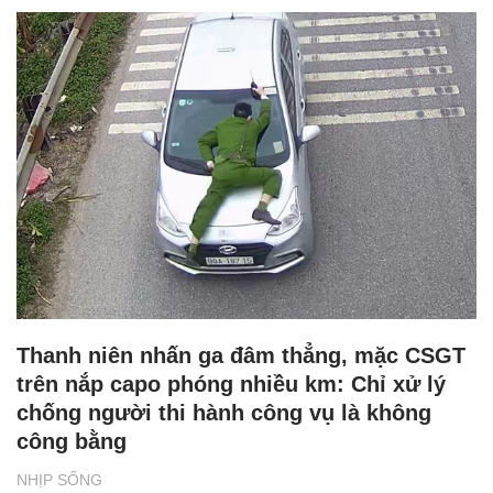
Thanh niên nhấn ga đâm thẳng, mặc CSGT
trên nắp capo phóng nhiều km: Chỉ xử lý
chống người thi hành công vụ là không
công bằng
NHỊP SỐNG