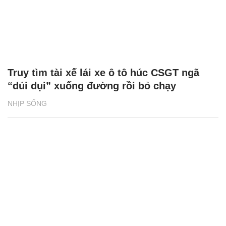
Truy tìm tài xế lái xe ô tô húc CSGT ngã
“dúi dụi” xuống đường rồi bỏ chạy
NHỊP SỐNG