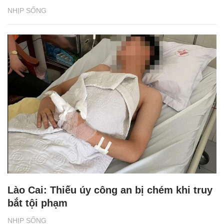
NHỊP SỐNG
Lào Cai: Thiếu úy công an bị chém khi truy
bắt tội phạm
NHỊP SỐNG