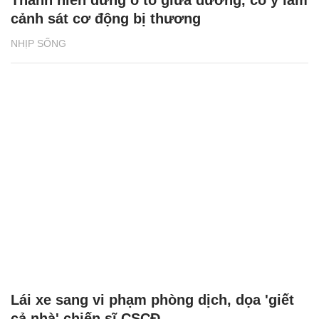
Thanh niên dừng ô tô giữa đường, cố ý làm
cảnh sát cơ động bị thương
NHỊP SỐNG
Lái xe sang vi phạm phòng dịch, dọa 'giết
cả nhà' chiến sĩ CSCĐ