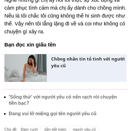
Nghe những gì chị ấy nói tôi thực sự xúc động và
cảm phục tình cảm mà chị ấy dành cho chồng mình.
Nếu là tôi chắc tôi cũng không thể hi sinh được như
thế. Vậy nên tôi lẳng lặng đi về và coi như không có
chuyện gì xảy ra.
Bạn đọc xin giấu tên
Chồng nhắn tin tỏ tình với người
yêu cũ
'Sống thử' với người yêu có nên rạch ròi chuyện
tiền bạc?
Đang vui lỡ miệng gọi tên người yêu cũ
Chủ đề:
Đám cưới
tiền tiết kiệm
người yêu cũ