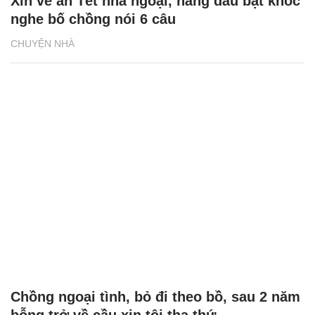
Xin về ăn Tết nhà ngoại, nàng dâu bật khóc
nghe bố chồng nói 6 câu
CHUYỆN NHÀ
Chồng ngoại tình, bỏ đi theo bồ, sau 2 năm
bỗng trở về cầu xin tôi tha thứ