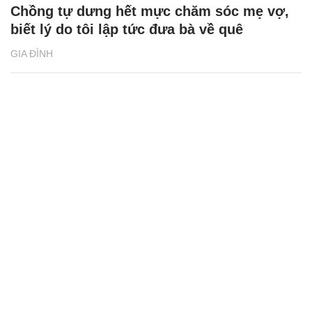
Chồng tự dưng hết mực chăm sóc mẹ vợ,
biết lý do tôi lập tức đưa bà về quê
GIA ĐÌNH