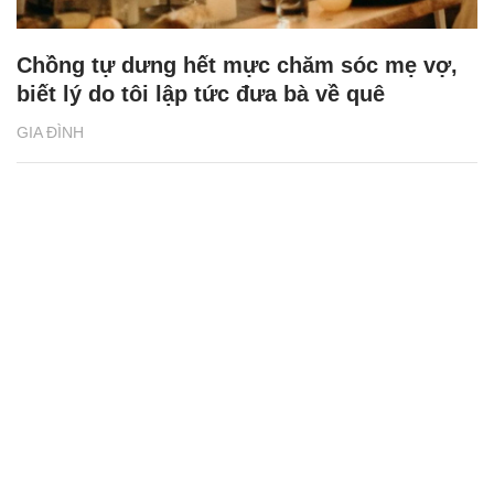
Chồng tự dưng hết mực chăm sóc mẹ vợ,
biết lý do tôi lập tức đưa bà về quê
GIA ĐÌNH