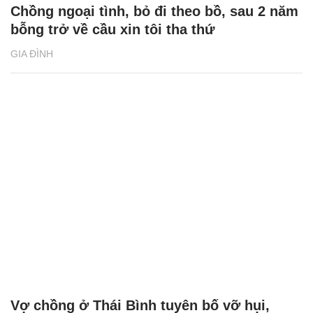
Chồng ngoại tình, bỏ đi theo bồ, sau 2 năm
bỗng trở về cầu xin tôi tha thứ
GIA ĐÌNH
Vợ chồng ở Thái Bình tuyên bố vỡ hụi,