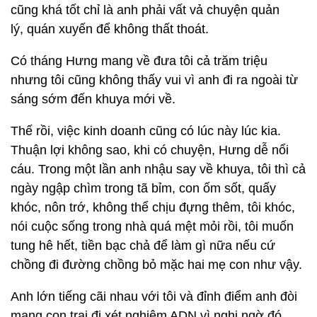
cũng khá tốt chỉ là anh phải vất vả chuyện quản
lý, quán xuyến để không thất thoát.
Có tháng Hưng mang về đưa tôi cả trăm triệu
nhưng tôi cũng không thấy vui vì anh đi ra ngoài từ
sáng sớm đến khuya mới về.
Thế rồi, việc kinh doanh cũng có lúc này lúc kia.
Thuận lợi không sao, khi có chuyện, Hưng dễ nổi
cáu. Trong một lần anh nhậu say về khuya, tôi thì cả
ngày ngập chìm trong tã bỉm, con ốm sốt, quấy
khóc, nôn trớ, không thể chịu đựng thêm, tôi khóc,
nói cuộc sống trong nhà quá mệt mỏi rồi, tôi muốn
tung hê hết, tiền bạc chả để làm gì nữa nếu cứ
chồng đi đường chồng bỏ mặc hai mẹ con như vậy.
Anh lớn tiếng cãi nhau với tôi và đỉnh điểm anh đòi
mang con trai đi xét nghiệm ADN vì nghi ngờ đó