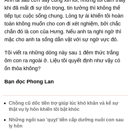
Anh ta sau cơn say cũng xin lỗi, nhưng tôi cảm thấy
khi đã mất đi sự tôn trọng, tin tưởng thì không thể
tiếp tục cuộc sống chung. Lòng tự ái khiến tôi hoàn
toàn không muốn cho con đi xét nghiệm, bởi chắc
chắn đó là con của Hưng. Nếu anh ta nghi ngờ thì
mặc cho anh ta sống dằn vặt với sự ngờ vực đó.
Tôi viết ra những dòng này sau 1 đêm thức trắng
ôm con ra ngoài ở. Liệu tôi quyết định như vậy có
ổn thỏa không?
Bạn đọc Phong Lan
Chồng cũ dốc tiền trợ giúp lúc khó khăn và kể sự
thật vụ ly hôn khiến tôi bật khóc
Những ngôi sao ‘quỵt’ tiền cấp dưỡng nuôi con sau
ly hôn