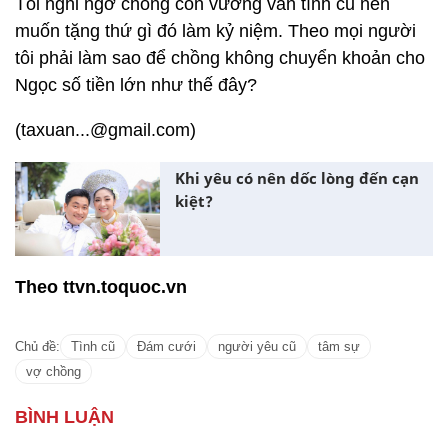
Tôi nghi ngờ chồng còn vương vấn tình cũ nên
muốn tặng thứ gì đó làm kỷ niệm. Theo mọi người
tôi phải làm sao để chồng không chuyển khoản cho
Ngọc số tiền lớn như thế đây?
(taxuan...@gmail.com)
Khi yêu có nên dốc lòng đến cạn
kiệt?
Theo ttvn.toquoc.vn
Chủ đề:
Tình cũ
Đám cưới
người yêu cũ
tâm sự
vợ chồng