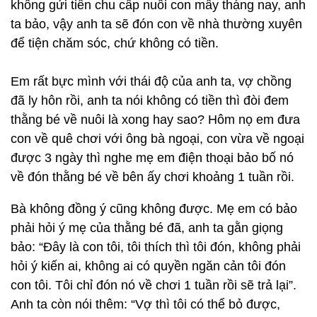
không gửi tiền chu cấp nuôi con mấy tháng nay, anh
ta bảo, vậy anh ta sẽ đón con về nhà thường xuyên
để tiện chăm sóc, chứ không có tiền.
Em rất bực mình với thái độ của anh ta, vợ chồng
đã ly hôn rồi, anh ta nói không có tiền thì đòi đem
thằng bé về nuôi là xong hay sao? Hôm nọ em đưa
con về quê chơi với ông bà ngoại, con vừa về ngoại
được 3 ngày thì nghe mẹ em điện thoại bảo bố nó
về đón thằng bé về bên ấy chơi khoảng 1 tuần rồi.
Bà không đồng ý cũng không được. Mẹ em có bảo
phải hỏi ý mẹ của thằng bé đã, anh ta gằn giọng
bảo: “Đây là con tôi, tôi thích thì tôi đón, không phải
hỏi ý kiến ai, không ai có quyền ngăn cản tôi đón
con tôi. Tôi chỉ đón nó về chơi 1 tuần rồi sẽ trả lại”.
Anh ta còn nói thêm: “Vợ thì tôi có thể bỏ được,