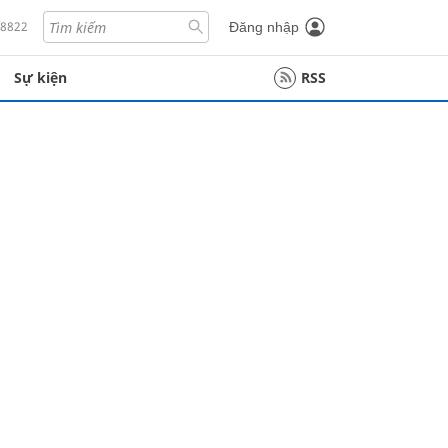
18822
Đăng nhập
Sự kiện
RSS