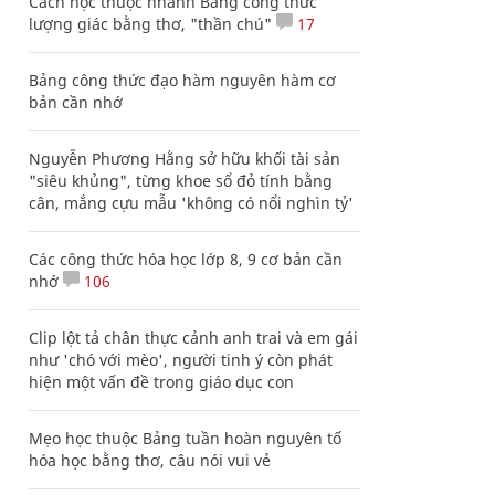
Cách học thuộc nhanh Bảng công thức
lượng giác bằng thơ, "thần chú"
17
Bảng công thức đạo hàm nguyên hàm cơ
bản cần nhớ
Nguyễn Phương Hằng sở hữu khối tài sản
"siêu khủng", từng khoe sổ đỏ tính bằng
cân, mắng cựu mẫu 'không có nổi nghìn tỷ'
Các công thức hóa học lớp 8, 9 cơ bản cần
nhớ
106
Clip lột tả chân thực cảnh anh trai và em gái
như 'chó với mèo', người tinh ý còn phát
hiện một vấn đề trong giáo dục con
Mẹo học thuộc Bảng tuần hoàn nguyên tố
hóa học bằng thơ, câu nói vui vẻ