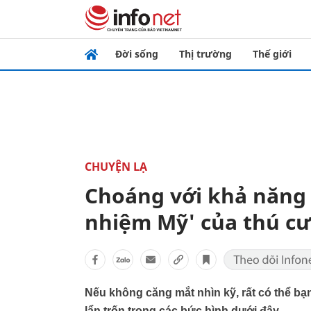
Đời sống
Thị trường
Thế giới
CHUYỆN LẠ
Choáng với khả năng 
nhiệm Mỹ' của thú c
Nếu không căng mắt nhìn kỹ, rất có thể b
lẩn trốn trong các bức hình dưới đây.