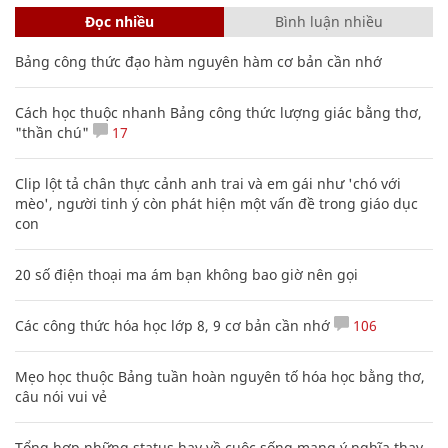
Đọc nhiều
Bình luận nhiều
Bảng công thức đạo hàm nguyên hàm cơ bản cần nhớ
Cách học thuộc nhanh Bảng công thức lượng giác bằng thơ,
"thần chú"
17
Clip lột tả chân thực cảnh anh trai và em gái như 'chó với
mèo', người tinh ý còn phát hiện một vấn đề trong giáo dục
con
20 số điện thoại ma ám bạn không bao giờ nên gọi
Các công thức hóa học lớp 8, 9 cơ bản cần nhớ
106
Mẹo học thuộc Bảng tuần hoàn nguyên tố hóa học bằng thơ,
câu nói vui vẻ
Tổng hợp những status hay về cuộc sống mang ý nghĩa thay