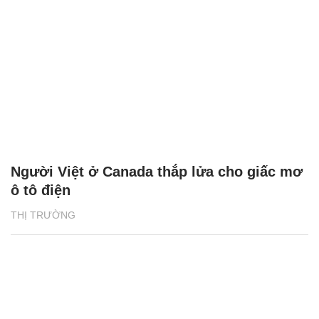
Người Việt ở Canada thắp lửa cho giấc mơ
ô tô điện
THỊ TRƯỜNG