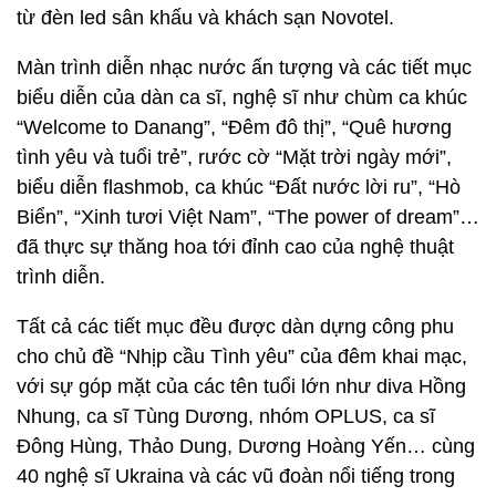
từ đèn led sân khấu và khách sạn Novotel.
Màn trình diễn nhạc nước ấn tượng và các tiết mục
biểu diễn của dàn ca sĩ, nghệ sĩ như chùm ca khúc
“Welcome to Danang”, “Đêm đô thị”, “Quê hương
tình yêu và tuổi trẻ”, rước cờ “Mặt trời ngày mới”,
biểu diễn flashmob, ca khúc “Đất nước lời ru”, “Hò
Biển”, “Xinh tươi Việt Nam”, “The power of dream”…
đã thực sự thăng hoa tới đỉnh cao của nghệ thuật
trình diễn.
Tất cả các tiết mục đều được dàn dựng công phu
cho chủ đề “Nhịp cầu Tình yêu” của đêm khai mạc,
với sự góp mặt của các tên tuổi lớn như diva Hồng
Nhung, ca sĩ Tùng Dương, nhóm OPLUS, ca sĩ
Đông Hùng, Thảo Dung, Dương Hoàng Yến… cùng
40 nghệ sĩ Ukraina và các vũ đoàn nổi tiếng trong