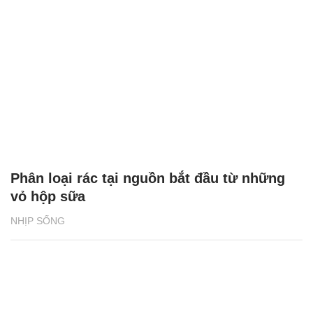
Phân loại rác tại nguồn bắt đầu từ những
vỏ hộp sữa
NHỊP SỐNG