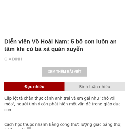
Diễn viên Võ Hoài Nam: 5 bố con luôn an
tâm khi có bà xã quán xuyến
GIA ĐÌNH
XEM THÊM BÀI VIẾT
Đọc nhiều
Bình luận nhiều
Clip lột tả chân thực cảnh anh trai và em gái như 'chó với
mèo', người tinh ý còn phát hiện một vấn đề trong giáo dục
con
Cách học thuộc nhanh Bảng công thức lượng giác bằng thơ,