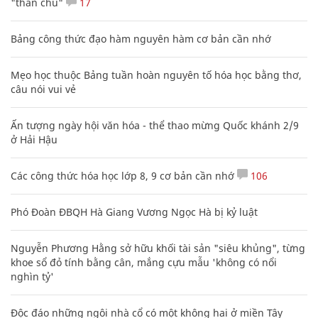
"thần chú"
17
Bảng công thức đạo hàm nguyên hàm cơ bản cần nhớ
Mẹo học thuộc Bảng tuần hoàn nguyên tố hóa học bằng thơ,
câu nói vui vẻ
Ấn tượng ngày hội văn hóa - thể thao mừng Quốc khánh 2/9
ở Hải Hậu
Các công thức hóa học lớp 8, 9 cơ bản cần nhớ
106
Phó Đoàn ĐBQH Hà Giang Vương Ngọc Hà bị kỷ luật
Nguyễn Phương Hằng sở hữu khối tài sản "siêu khủng", từng
khoe sổ đỏ tính bằng cân, mắng cựu mẫu 'không có nổi
nghìn tỷ'
Độc đáo những ngôi nhà cổ có một không hai ở miền Tây