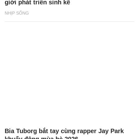
giới phát triển sinh kế
NHỊP SỐNG
Bia Tuborg bắt tay cùng rapper Jay Park
khuấy động mùa hè 2026