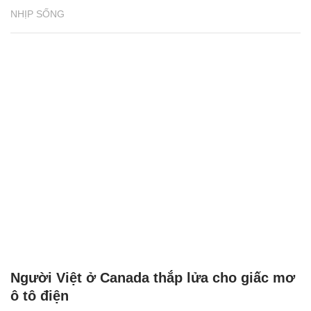
NHỊP SỐNG
Người Việt ở Canada thắp lửa cho giấc mơ
ô tô điện