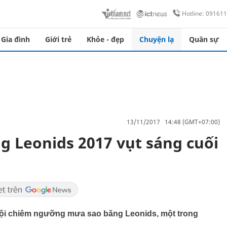
Hotline: 09161
Gia đình
Giới trẻ
Khỏe - đẹp
Chuyện lạ
Quân sự
13/11/2017 14:48 (GMT+07:00)
 Leonids 2017 vụt sáng cuối
hội chiêm ngưỡng mưa sao băng Leonids, một trong