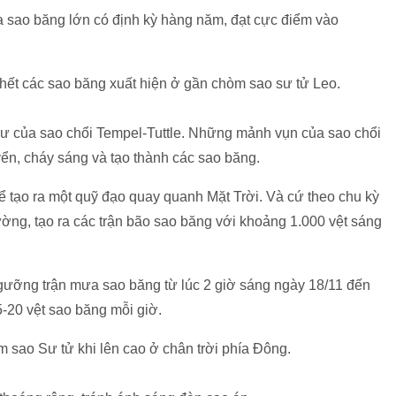
a sao băng lớn có định kỳ hàng năm, đạt cực điểm vào
hết các sao băng xuất hiện ở gần chòm sao sư tử Leo.
ư của sao chổi Tempel-Tuttle. Những mảnh vụn của sao chổi
yển, cháy sáng và tạo thành các sao băng.
 tạo ra một quỹ đạo quay quanh Mặt Trời. Và cứ theo chu kỳ
ờng, tạo ra các trận bão sao băng với khoảng 1.000 vệt sáng
gưỡng trận mưa sao băng từ lúc 2 giờ sáng ngày 18/11 đến
5-20 vệt sao băng mỗi giờ.
 sao Sư tử khi lên cao ở chân trời phía Đông.