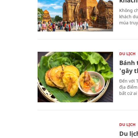
khách
Không ch
khách du
múa truy
DU LỊCH
Bánh 
'gây 
Đến với 
địa điểm
bất cứ a
DU LỊCH
Du lị