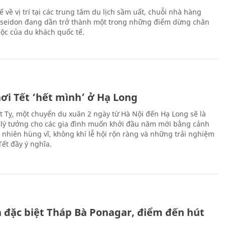
hế về vị trí tại các trung tâm du lịch sầm uất, chuỗi nhà hàng
oseidon đang dần trở thành một trong những điểm dừng chân
ộc của du khách quốc tế.
ơi Tết ‘hết mình’ ở Hạ Long
Ất Tỵ, một chuyến du xuân 2 ngày từ Hà Nội đến Hạ Long sẽ là
 lý tưởng cho các gia đình muốn khởi đầu năm mới bằng cảnh
n nhiên hùng vĩ, không khí lễ hội rộn ràng và những trải nghiệm
Tết đầy ý nghĩa.
ch đặc biệt Tháp Bà Ponagar, điểm đến hút