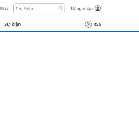
18822
Đăng nhập
Sự kiện
RSS