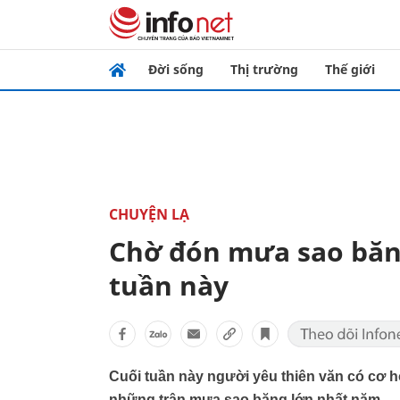
Đời sống
Thị trường
Thế giới
CHUYỆN LẠ
Chờ đón mưa sao băng
tuần này
Cuối tuần này người yêu thiên văn có cơ 
những trận mưa sao băng lớn nhất năm.