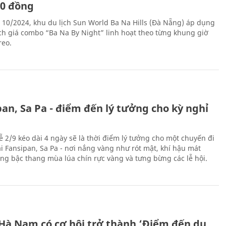
00 đồng
 10/2024, khu du lịch Sun World Ba Na Hills (Đà Nẵng) áp dụng
ch giá combo “Ba Na By Night” linh hoạt theo từng khung giờ
reo.
an, Sa Pa - điểm đến lý tưởng cho kỳ nghỉ
ễ 2/9 kéo dài 4 ngày sẽ là thời điểm lý tưởng cho một chuyến đi
ại Fansipan, Sa Pa - nơi nắng vàng như rót mật, khí hậu mát
ộng bậc thang mùa lúa chín rực vàng và tưng bừng các lễ hội.
 Hà Nam có cơ hội trở thành ‘Điểm đến du