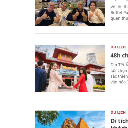
Với lợi t
Buffet P
quen thu
DU LỊCH
48h ch
Dịp Tết 
lựa chọn
sắc thiê
văn hóa 
DU LỊCH
Di tí