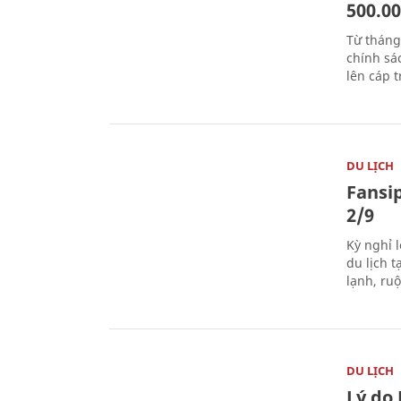
500.0
Từ tháng
chính sá
lên cáp t
DU LỊCH
Fansip
2/9
Kỳ nghỉ l
du lịch t
lạnh, ru
DU LỊCH
Lý do