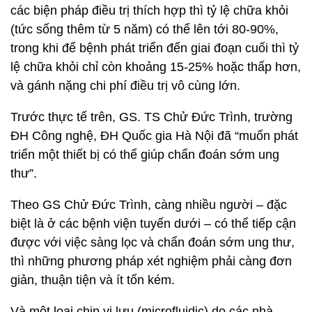
các biện pháp điều trị thích hợp thì tỷ lệ chữa khỏi
(tức sống thêm từ 5 năm) có thể lên tới 80-90%,
trong khi để bệnh phát triển đến giai đoạn cuối thì tỷ
lệ chữa khỏi chỉ còn khoảng 15-25% hoặc thấp hơn,
và gánh nặng chi phí điều trị vô cùng lớn.
Trước thực tế trên, GS. TS Chử Đức Trình, trường
ĐH Công nghệ, ĐH Quốc gia Hà Nội đã “muốn phát
triển một thiết bị có thể giúp chẩn đoán sớm ung
thư”.
Theo GS Chử Đức Trình, càng nhiều người – đặc
biệt là ở các bệnh viện tuyến dưới – có thể tiếp cận
được với việc sàng lọc và chẩn đoán sớm ung thư,
thì những phương pháp xét nghiệm phải càng đơn
giản, thuận tiện và ít tốn kém.
Và một loại chip vi lưu (microfluidic) do các nhà