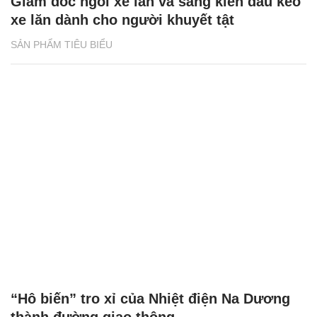
Giám đốc ngồi xe lăn và sáng kiến đầu kéo
xe lăn dành cho người khuyết tật
SẢN PHẨM TIÊU BIỂU
“Hô biến” tro xỉ của Nhiệt điện Na Dương