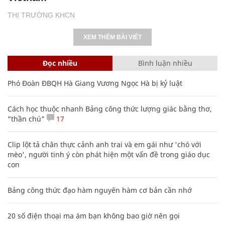
THỊ TRƯỜNG KHCN
XEM THÊM BÀI VIẾT
Đọc nhiều
Bình luận nhiều
Phó Đoàn ĐBQH Hà Giang Vương Ngọc Hà bị kỷ luật
Cách học thuộc nhanh Bảng công thức lượng giác bằng thơ,
"thần chú"
17
Clip lột tả chân thực cảnh anh trai và em gái như 'chó với
mèo', người tinh ý còn phát hiện một vấn đề trong giáo dục
con
Bảng công thức đạo hàm nguyên hàm cơ bản cần nhớ
20 số điện thoại ma ám bạn không bao giờ nên gọi