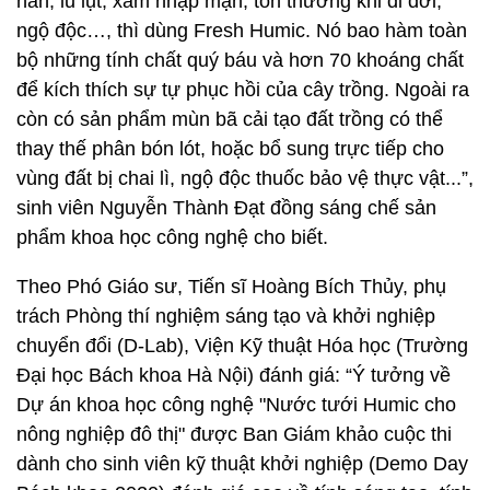
hán, lũ lụt, xâm nhập mặn, tổn thương khi di dời,
ngộ độc…, thì dùng Fresh Humic. Nó bao hàm toàn
bộ những tính chất quý báu và hơn 70 khoáng chất
để kích thích sự tự phục hồi của cây trồng. Ngoài ra
còn có sản phẩm mùn bã cải tạo đất trồng có thể
thay thế phân bón lót, hoặc bổ sung trực tiếp cho
vùng đất bị chai lì, ngộ độc thuốc bảo vệ thực vật...”,
sinh viên Nguyễn Thành Đạt đồng sáng chế sản
phẩm khoa học công nghệ cho biết.
Theo Phó Giáo sư, Tiến sĩ Hoàng Bích Thủy, phụ
trách Phòng thí nghiệm sáng tạo và khởi nghiệp
chuyển đổi (D-Lab), Viện Kỹ thuật Hóa học (Trường
Đại học Bách khoa Hà Nội) đánh giá: “Ý tưởng về
Dự án khoa học công nghệ "Nước tưới Humic cho
nông nghiệp đô thị" được Ban Giám khảo cuộc thi
dành cho sinh viên kỹ thuật khởi nghiệp (Demo Day