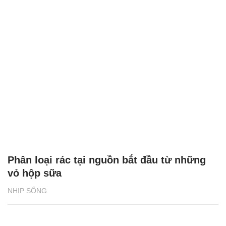
Phân loại rác tại nguồn bắt đầu từ những
vỏ hộp sữa
NHỊP SỐNG