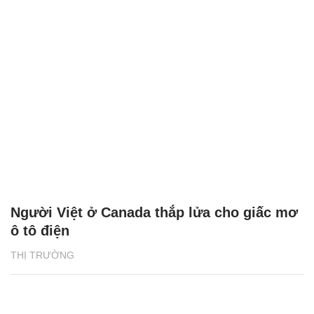
Người Việt ở Canada thắp lửa cho giấc mơ
ô tô điện
THỊ TRƯỜNG