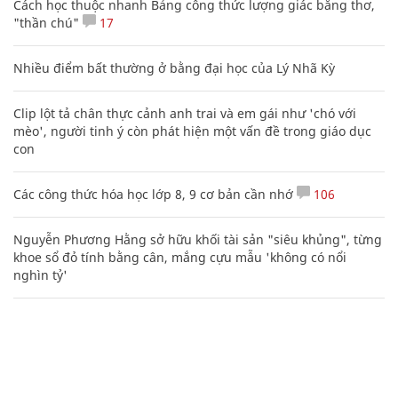
Cách học thuộc nhanh Bảng công thức lượng giác bằng thơ,
"thần chú"
17
Nhiều điểm bất thường ở bằng đại học của Lý Nhã Kỳ
Clip lột tả chân thực cảnh anh trai và em gái như 'chó với
mèo', người tinh ý còn phát hiện một vấn đề trong giáo dục
con
Các công thức hóa học lớp 8, 9 cơ bản cần nhớ
106
Nguyễn Phương Hằng sở hữu khối tài sản "siêu khủng", từng
khoe sổ đỏ tính bằng cân, mắng cựu mẫu 'không có nổi
nghìn tỷ'
Truy nã kẻ giết bạn thân rồi chôn ngồi dưới bãi cát
20 số điện thoại ma ám bạn không bao giờ nên gọi