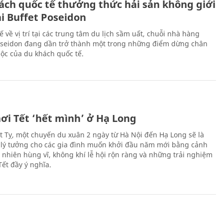
ách quốc tế thưởng thức hải sản không giới
ại Buffet Poseidon
hế về vị trí tại các trung tâm du lịch sầm uất, chuỗi nhà hàng
oseidon đang dần trở thành một trong những điểm dừng chân
ộc của du khách quốc tế.
ơi Tết ‘hết mình’ ở Hạ Long
Ất Tỵ, một chuyến du xuân 2 ngày từ Hà Nội đến Hạ Long sẽ là
 lý tưởng cho các gia đình muốn khởi đầu năm mới bằng cảnh
n nhiên hùng vĩ, không khí lễ hội rộn ràng và những trải nghiệm
Tết đầy ý nghĩa.