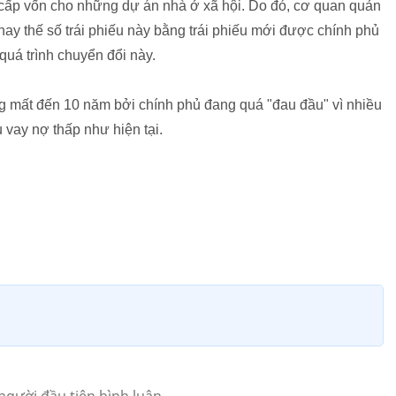
cấp vốn cho những dự án nhà ở xã hội. Do đó, cơ quan quản
ay thế số trái phiếu này bằng trái phiếu mới được chính phủ
uá trình chuyển đổi này.
g mất đến 10 năm bởi chính phủ đang quá "đau đầu" vì nhiều
 vay nợ thấp như hiện tại.