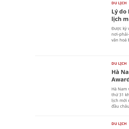
DU LỊCH
Lý do
lịch m
Được kỳ 
nơi-phải
văn hoá 
DU LỊCH
Hà Na
Award
Hà Nam v
thứ 31 k
lịch mới
đầu châu
DU LỊCH