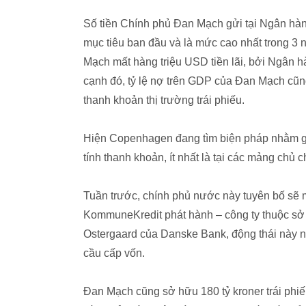
Số tiền Chính phủ Đan Mạch gửi tại Ngân hàn
mục tiêu ban đầu và là mức cao nhất trong 3
Mạch mất hàng triệu USD tiền lãi, bởi Ngân 
cạnh đó, tỷ lệ nợ trên GDP của Đan Mạch cũng
thanh khoản thị trường trái phiếu.
Hiện Copenhagen đang tìm biện pháp nhằm gi
tính thanh khoản, ít nhất là tại các mảng chủ c
Tuần trước, chính phủ nước này tuyên bố sẽ m
KommuneKredit phát hành – công ty thuộc sở
Ostergaard của Danske Bank, động thái này 
cầu cấp vốn.
Đan Mạch cũng sở hữu 180 tỷ kroner trái phiế