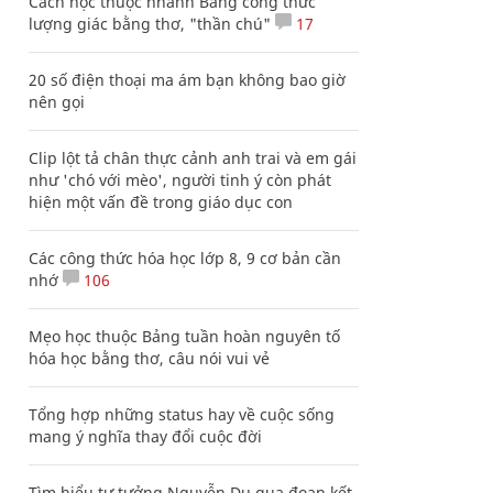
Cách học thuộc nhanh Bảng công thức
lượng giác bằng thơ, "thần chú"
17
20 số điện thoại ma ám bạn không bao giờ
nên gọi
Clip lột tả chân thực cảnh anh trai và em gái
như 'chó với mèo', người tinh ý còn phát
hiện một vấn đề trong giáo dục con
Các công thức hóa học lớp 8, 9 cơ bản cần
nhớ
106
Mẹo học thuộc Bảng tuần hoàn nguyên tố
hóa học bằng thơ, câu nói vui vẻ
Tổng hợp những status hay về cuộc sống
mang ý nghĩa thay đổi cuộc đời
Tìm hiểu tư tưởng Nguyễn Du qua đoạn kết