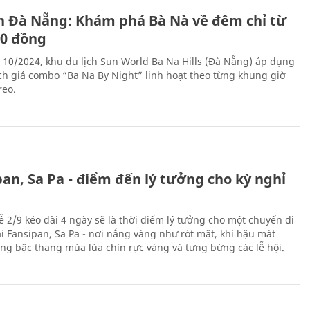
ch Đà Nẵng: Khám phá Bà Nà về đêm chỉ từ
00 đồng
 10/2024, khu du lịch Sun World Ba Na Hills (Đà Nẵng) áp dụng
ch giá combo “Ba Na By Night” linh hoạt theo từng khung giờ
reo.
an, Sa Pa - điểm đến lý tưởng cho kỳ nghỉ
ễ 2/9 kéo dài 4 ngày sẽ là thời điểm lý tưởng cho một chuyến đi
ại Fansipan, Sa Pa - nơi nắng vàng như rót mật, khí hậu mát
ộng bậc thang mùa lúa chín rực vàng và tưng bừng các lễ hội.