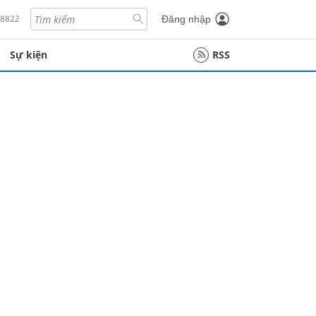
18822
Đăng nhập
Sự kiện
RSS