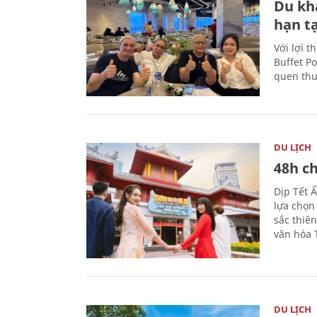
Du kh
hạn t
Với lợi t
Buffet P
quen thu
DU LỊCH
48h ch
Dịp Tết 
lựa chọn
sắc thiê
văn hóa 
DU LỊCH