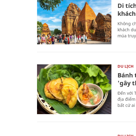
Di tí
khách
Không ch
khách du
múa truy
DU LỊCH
Bánh 
'gây 
Đến với 
địa điểm
bất cứ a
DU LỊCH