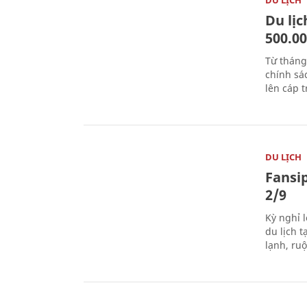
Du lị
500.0
Từ tháng
chính sá
lên cáp t
DU LỊCH
Fansip
2/9
Kỳ nghỉ l
du lịch t
lạnh, ru