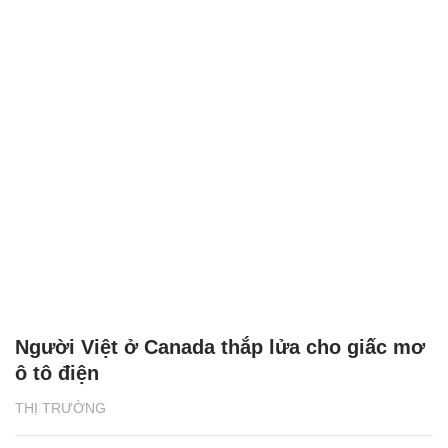
Người Việt ở Canada thắp lửa cho giấc mơ
ô tô điện
THỊ TRƯỜNG