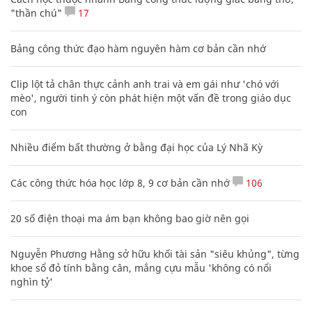
"thần chú"
17
Bảng công thức đạo hàm nguyên hàm cơ bản cần nhớ
Clip lột tả chân thực cảnh anh trai và em gái như 'chó với
mèo', người tinh ý còn phát hiện một vấn đề trong giáo dục
con
Nhiều điểm bất thường ở bằng đại học của Lý Nhã Kỳ
Các công thức hóa học lớp 8, 9 cơ bản cần nhớ
106
20 số điện thoại ma ám bạn không bao giờ nên gọi
Nguyễn Phương Hằng sở hữu khối tài sản "siêu khủng", từng
khoe sổ đỏ tính bằng cân, mắng cựu mẫu 'không có nổi
nghìn tỷ'