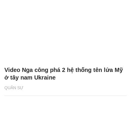
Video Nga công phá 2 hệ thống tên lửa Mỹ
ở tây nam Ukraine
QUÂN SỰ