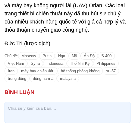
và máy bay không người lái (UAV) Orlan. Các loại
trang thiết bị chiến thuật này đã thu hút sự chú ý
của nhiều khách hàng quốc tế với giá cả hợp lý và
thỏa thuận chuyển giao công nghệ.
Đức Trí (lược dịch)
Chủ đề:
Moscow
Putin
Nga
Mỹ
Ấn Độ
S-400
Việt Nam
Syria
Indonesia
Thổ Nhĩ Kỳ
Philippines
Iran
máy bay chiến đấu
hệ thống phòng không
su-57
trung đông
đông nam á
malaysia