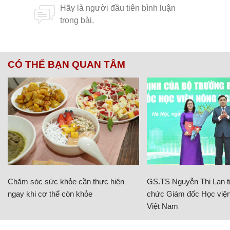
CÓ THỂ BẠN QUAN TÂM
Chăm sóc sức khỏe cần thực hiện
GS.TS Nguyễn Thị Lan ti
ngay khi cơ thể còn khỏe
chức Giám đốc Học viện
Việt Nam