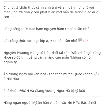
Clip lột tả chân thực cảnh anh trai và em gái như 'chó với
mèo', người tinh ý còn phát hiện một vấn đề trong giáo dục
con
Bảng công thức đạo hàm nguyên hàm cơ bản cần nhớ
Các công thức hóa học lớp 8, 9 cơ bản cần nhớ
106
Nguyễn Phương Hằng sở hữu khối tài sản "siêu khủng", từng
khoe sổ đỏ tính bằng cân, mắng cựu mẫu 'không có nổi
nghìn tỷ'
Ấn tượng ngày hội văn hóa - thể thao mừng Quốc khánh 2/9
ở Hải Hậu
Phó Đoàn ĐBQH Hà Giang Vương Ngọc Hà bị kỷ luật
Hàng ngàn người Mỹ ân hận vì tiêm vắc xin HPV: Bác sĩ nói