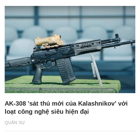
AK-308 'sát thủ mới của Kalashnikov’ với
loạt công nghệ siêu hiện đại
QUÂN SỰ