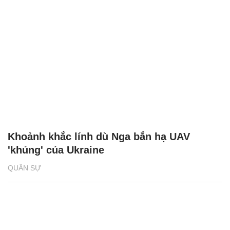
Khoảnh khắc lính dù Nga bắn hạ UAV
'khủng' của Ukraine
QUÂN SỰ