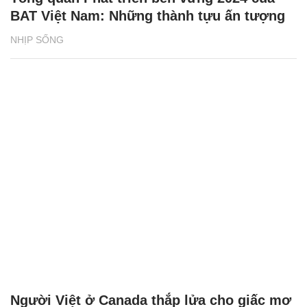
BAT Việt Nam: Những thành tựu ấn tượng
NHỊP SỐNG
Người Việt ở Canada thắp lửa cho giấc mơ