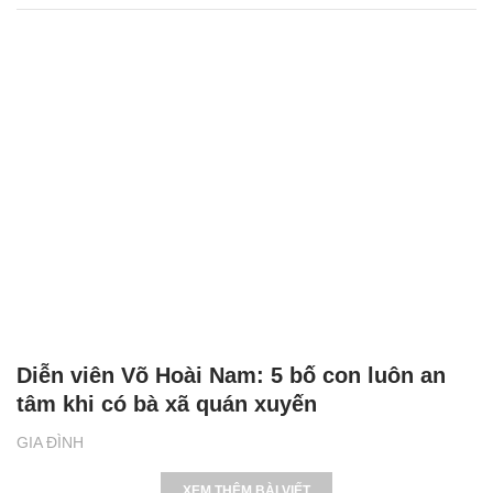
Diễn viên Võ Hoài Nam: 5 bố con luôn an
tâm khi có bà xã quán xuyến
GIA ĐÌNH
XEM THÊM BÀI VIẾT