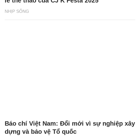
lễ thể thao của CJ K Festa 2025
NHỊP SỐNG
Báo chí Việt Nam: Đổi mới vì sự nghiệp xây
dựng và bảo vệ Tổ quốc