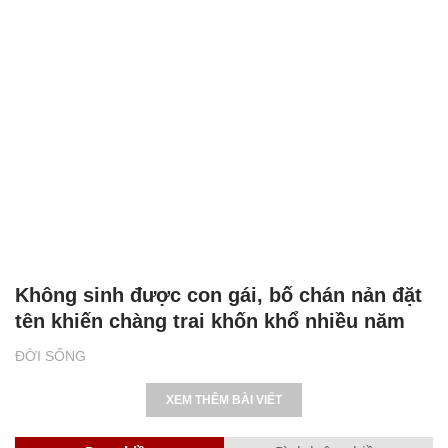
Không sinh được con gái, bố chán nản đặt
tên khiến chàng trai khốn khổ nhiều năm
ĐỜI SỐNG
XEM THÊM BÀI VIẾT