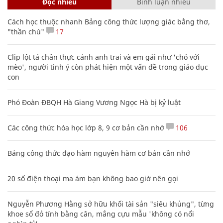
Đọc nhiều
Bình luận nhiều
Cách học thuộc nhanh Bảng công thức lượng giác bằng thơ,
"thần chú"
17
Clip lột tả chân thực cảnh anh trai và em gái như 'chó với
mèo', người tinh ý còn phát hiện một vấn đề trong giáo dục
con
Phó Đoàn ĐBQH Hà Giang Vương Ngọc Hà bị kỷ luật
Các công thức hóa học lớp 8, 9 cơ bản cần nhớ
106
Bảng công thức đạo hàm nguyên hàm cơ bản cần nhớ
20 số điện thoại ma ám bạn không bao giờ nên gọi
Nguyễn Phương Hằng sở hữu khối tài sản "siêu khủng", từng
khoe sổ đỏ tính bằng cân, mắng cựu mẫu 'không có nổi