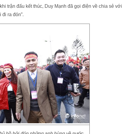
hi trận đấu kết thúc, Duy Mạnh đã gọi điện về chia sẻ với
đi ra đón”.
thủ hồ hởi đón những anh hùng về nước.