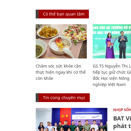
Có thể bạn quan tâm
Chăm sóc sức khỏe cần
GS.TS Nguyễn Thị 
thực hiện ngay khi cơ thể
tiếp tục giữ chức 
còn khỏe
đốc Học viện Nông
nghiệp Việt Nam
Tin cùng chuyên mục
NHỊP SỐ
BAT V
phát t