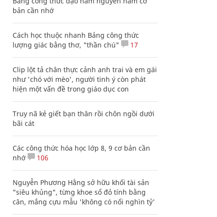
Bảng công thức đạo hàm nguyên hàm cơ
bản cần nhớ
Cách học thuộc nhanh Bảng công thức
lượng giác bằng thơ, "thần chú"
17
Clip lột tả chân thực cảnh anh trai và em gái
như 'chó với mèo', người tinh ý còn phát
hiện một vấn đề trong giáo dục con
Truy nã kẻ giết bạn thân rồi chôn ngồi dưới
bãi cát
Các công thức hóa học lớp 8, 9 cơ bản cần
nhớ
106
Nguyễn Phương Hằng sở hữu khối tài sản
"siêu khủng", từng khoe sổ đỏ tính bằng
cân, mắng cựu mẫu 'không có nổi nghìn tỷ'