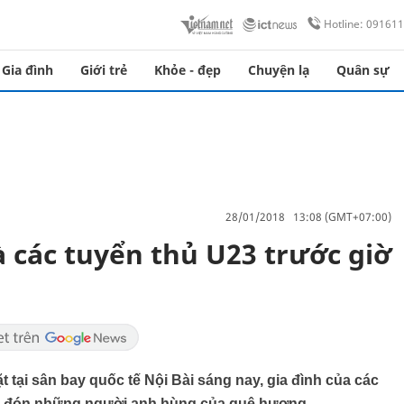
Hotline: 09161
Gia đình
Giới trẻ
Khỏe - đẹp
Chuyện lạ
Quân sự
28/01/2018 13:08 (GMT+07:00)
 các tuyển thủ U23 trước giờ
ại sân bay quốc tế Nội Bài sáng nay, gia đình của các
ào đón những người anh hùng của quê hương.