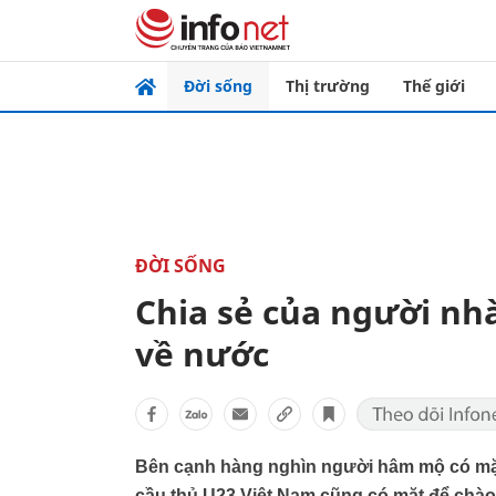
Đời sống
Thị trường
Thế giới
ĐỜI SỐNG
Chia sẻ của người nhà
về nước
Bên cạnh hàng nghìn người hâm mộ có mặt t
cầu thủ U23 Việt Nam cũng có mặt để ch