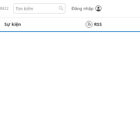
18822
Đăng nhập
Sự kiện
RSS