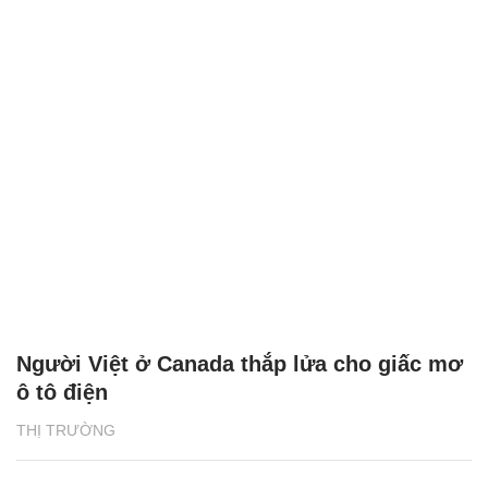
Người Việt ở Canada thắp lửa cho giấc mơ
ô tô điện
THỊ TRƯỜNG