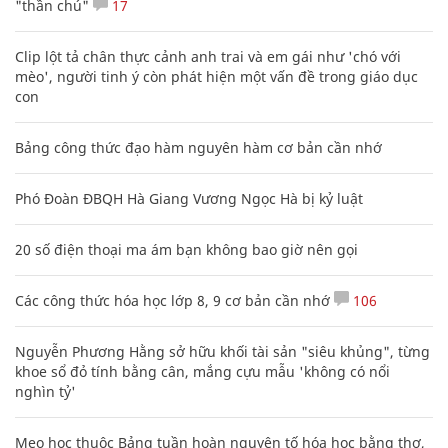
"thần chú"
17
Clip lột tả chân thực cảnh anh trai và em gái như 'chó với
mèo', người tinh ý còn phát hiện một vấn đề trong giáo dục
con
Bảng công thức đạo hàm nguyên hàm cơ bản cần nhớ
Phó Đoàn ĐBQH Hà Giang Vương Ngọc Hà bị kỷ luật
20 số điện thoại ma ám bạn không bao giờ nên gọi
Các công thức hóa học lớp 8, 9 cơ bản cần nhớ
106
Nguyễn Phương Hằng sở hữu khối tài sản "siêu khủng", từng
khoe sổ đỏ tính bằng cân, mắng cựu mẫu 'không có nổi
nghìn tỷ'
Mẹo học thuộc Bảng tuần hoàn nguyên tố hóa học bằng thơ,