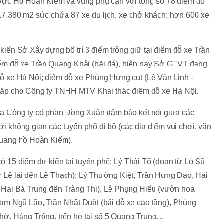
 vực Hồ Hoàn Kiếm và vùng phụ cận với tổng số 78 điểm đỗ
h 17.380 m2 sức chứa 87 xe du lịch, xe chở khách; hơn 600 xe
 kiến Sở Xây dựng bố trí 3 điểm trông giữ tại điểm đỗ xe Trần
iểm đỗ xe Trần Quang Khải (bãi đá), hiện nay Sở GTVT đang
 xe Hà Nội; điểm đỗ xe Phùng Hưng cụt (Lê Văn Linh -
ấp cho Công ty TNHH MTV Khai thác điểm dỗ xe Hà Nội.
ủa Công ty cổ phần Đồng Xuân đảm bảo kết nối giữa các
ới không gian các tuyến phố đi bộ (các địa điểm vui chơi, văn
 quang hồ Hoàn Kiếm).
 có 15 điểm dự kiến tại tuyến phố: Lý Thái Tổ (đoạn từ Lò Sũ
ừ Lê lai đến Lê Thạch); Lý Thường Kiệt, Trần Hưng Đạo, Hai
ừ Hai Bà Trung đến Tràng Thi), Lê Phụng Hiểu (vườn hoa
m Ngũ Lão, Trần Nhật Duật (bãi đỗ xe cao tầng), Phùng
hờ, Hàng Trống, trên hè tại số 5 Quang Trung…