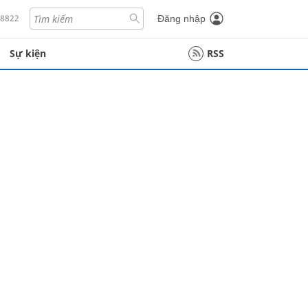
18822
Đăng nhập
Sự kiện
RSS