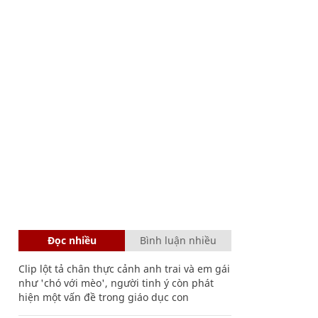
Đọc nhiều
Bình luận nhiều
Clip lột tả chân thực cảnh anh trai và em gái
như 'chó với mèo', người tinh ý còn phát
hiện một vấn đề trong giáo dục con