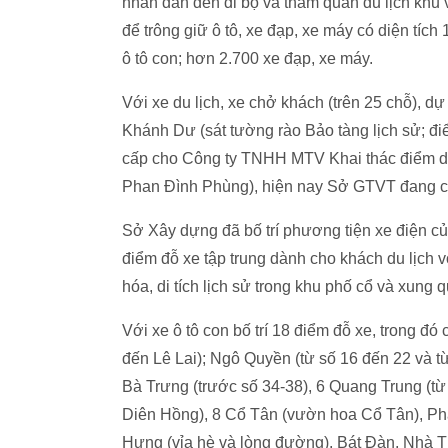
nhân dân đến đi bộ và thăm quan du lịch khu
để trông giữ ô tô, xe đạp, xe máy có diện tíc
ô tô con; hơn 2.700 xe đạp, xe máy.
Với xe du lịch, xe chở khách (trên 25 chỗ), dự
Khánh Dư (sát tường rào Bảo tàng lịch sử; đ
cấp cho Công ty TNHH MTV Khai thác điểm dỗ
Phan Đình Phùng), hiện nay Sở GTVT đang c
Sở Xây dựng đã bố trí phương tiện xe điện c
điểm đỗ xe tập trung dành cho khách du lịch v
hóa, di tích lịch sử trong khu phố cổ và xung
Với xe ô tô con bố trí 18 điểm đỗ xe, trong đó
đến Lê Lai); Ngô Quyền (từ số 16 đến 22 và t
Bà Trưng (trước số 34-38), 6 Quang Trung (t
Diên Hồng), 8 Cổ Tân (vườn hoa Cổ Tân), Phạ
Hưng (vỉa hè và lòng đường), Bát Đàn, Nhà T