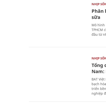
NHỊP SỐ
Phân 
sữa
Mô hình 
TPHCM ch
đầu từ n
NHỊP SỐ
Tổng 
Nam: 
BAT Việt
bạch hóa
triển bề
nghiệp đ