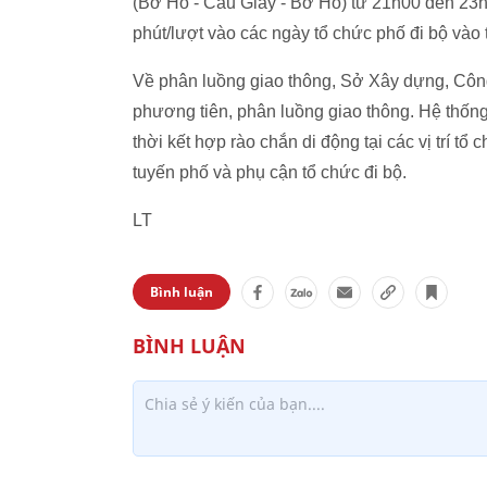
(Bờ Hồ - Cầu Giấy - Bờ Hồ) từ 21h00 đến 23h0
phút/lượt vào các ngày tổ chức phố đi bộ vào 
Về phân luồng giao thông, Sở Xây dựng, Công 
phương tiên, phân luồng giao thông. Hệ thốn
thời kết hợp rào chắn di động tại các vị trí tổ
tuyến phố và phụ cận tổ chức đi bộ.
LT
Bình luận