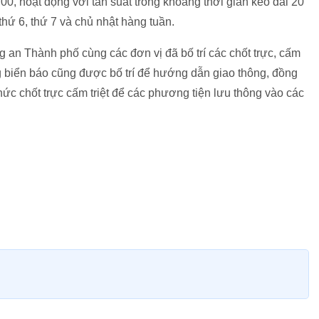
0, hoạt động với tần suất trong khoảng thời gian kéo dài 20
thứ 6, thứ 7 và chủ nhật hàng tuần.
an Thành phố cùng các đơn vị đã bố trí các chốt trực, cấm
g biển báo cũng được bố trí để hướng dẫn giao thông, đồng
 chức chốt trực cấm triệt để các phương tiện lưu thông vào các