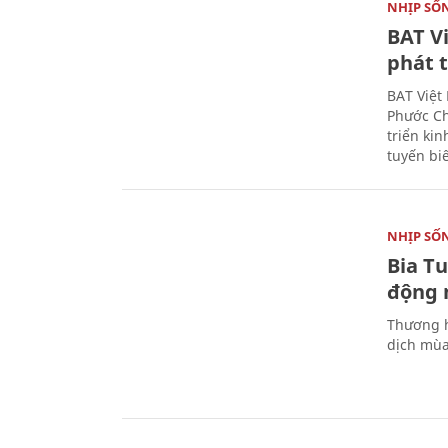
NHỊP SỐ
BAT V
phát t
BAT Việt
Phước Ch
triển ki
tuyến bi
NHỊP SỐ
Bia T
động 
Thương h
dịch mùa