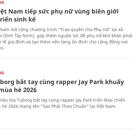
NG
iệt Nam tiếp sức phụ nữ vùng biên giới
riển sinh kế
 Nam mở rộng chương trình “Trao quyền cho Phụ nữ” tại xã
ỉ (tỉnh Tây Ninh), góp thêm nguồn lực để phụ nữ khó khăn phát
nh tế gia đình và tạo thêm nền tảng ổn định cho cộng đồng nơi
ên.
NG
uborg bắt tay cùng rapper Jay Park khuấy
mùa hè 2026
iệu bia Tuborg bắt tay cùng rapper Jay Park triển khai chiến
 hè 2026 mang tên "Sao Phải Theo Chuẩn” tại Việt Nam.