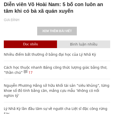
Diễn viên Võ Hoài Nam: 5 bố con luôn an
tâm khi có bà xã quán xuyến
GIA ĐÌNH
XEM THÊM BÀI VIẾT
Bình luận nhiều
Đọc nhiều
Nhiều điểm bất thường ở bằng đại học của Lý Nhã Kỳ
Cách học thuộc nhanh Bảng công thức lượng giác bằng thơ,
"thần chú"
17
Nguyễn Phương Hằng sở hữu khối tài sản "siêu khủng", từng
khoe sổ đỏ tính bằng cân, mắng cựu mẫu 'không có nổi
nghìn tỷ'
Lý Nhã Kỳ lần đầu tâm sự về người cha Liệt sĩ đặc công rừng
Sác