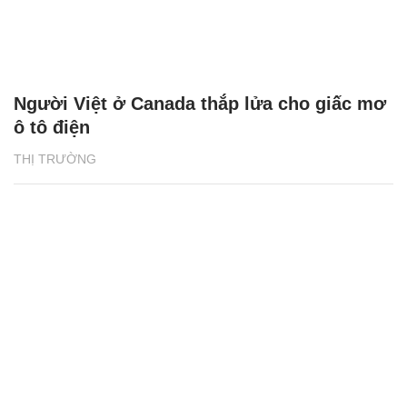
Người Việt ở Canada thắp lửa cho giấc mơ
ô tô điện
THỊ TRƯỜNG