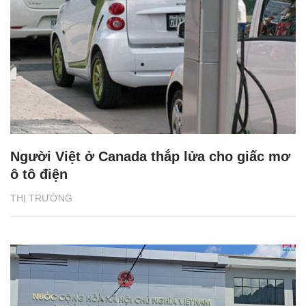
Người Việt ở Canada thắp lửa cho giấc mơ
ô tô điện
THỊ TRƯỜNG