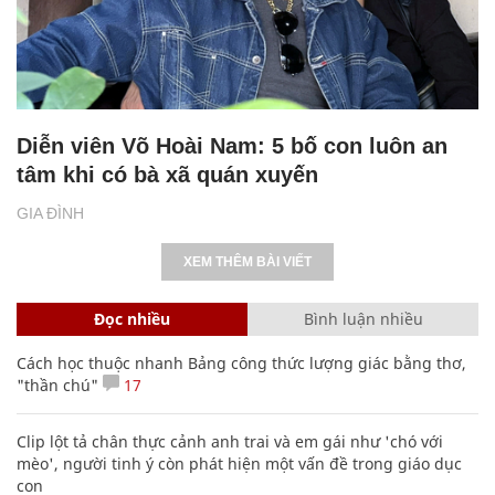
Diễn viên Võ Hoài Nam: 5 bố con luôn an
tâm khi có bà xã quán xuyến
GIA ĐÌNH
XEM THÊM BÀI VIẾT
Đọc nhiều
Bình luận nhiều
Cách học thuộc nhanh Bảng công thức lượng giác bằng thơ,
"thần chú"
17
Clip lột tả chân thực cảnh anh trai và em gái như 'chó với
mèo', người tinh ý còn phát hiện một vấn đề trong giáo dục
con