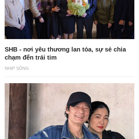
SHB - nơi yêu thương lan tỏa, sự sẻ chia
chạm đến trái tim
NHỊP SỐNG