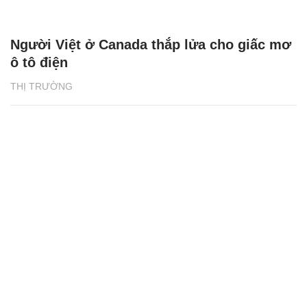
Người Việt ở Canada thắp lửa cho giấc mơ
ô tô điện
THỊ TRƯỜNG