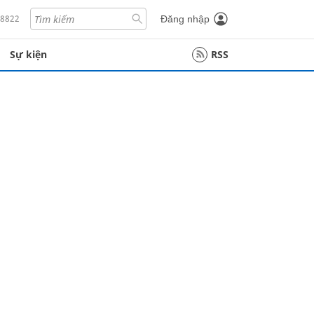
18822
Đăng nhập
Sự kiện
RSS