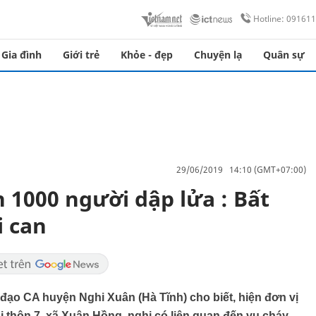
Hotline: 09161
Gia đình
Giới trẻ
Khỏe - đẹp
Chuyện lạ
Quân sự
29/06/2019 14:10 (GMT+07:00)
 1000 người dập lửa : Bất
i can
h đạo CA huyện Nghi Xuân (Hà Tĩnh) cho biết, hiện đơn vị
i thôn 7, xã Xuân Hồng, nghi có liên quan đến vụ cháy