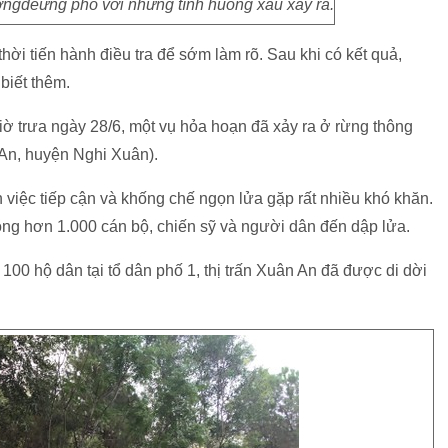
ợngđểứng phó với những tình huống xấu xảy ra.
ời tiến hành điều tra để sớm làm rõ. Sau khi có kết quả,
 biết thêm.
giờ trưa ngày 28/6, một vụ hỏa hoạn đã xảy ra ở rừng thông
n An, huyện Nghi Xuân).
việc tiếp cận và khống chế ngọn lửa gặp rất nhiều khó khăn.
ng hơn 1.000 cán bộ, chiến sỹ và người dân đến dập lửa.
100 hộ dân tại tổ dân phố 1, thị trấn Xuân An đã được di dời