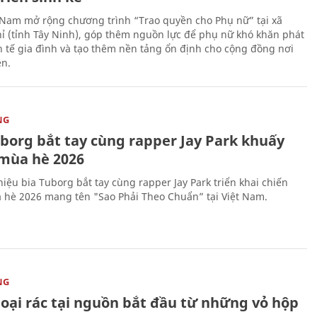
 Nam mở rộng chương trình “Trao quyền cho Phụ nữ” tại xã
ỉ (tỉnh Tây Ninh), góp thêm nguồn lực để phụ nữ khó khăn phát
nh tế gia đình và tạo thêm nền tảng ổn định cho cộng đồng nơi
ên.
NG
uborg bắt tay cùng rapper Jay Park khuấy
mùa hè 2026
iệu bia Tuborg bắt tay cùng rapper Jay Park triển khai chiến
 hè 2026 mang tên "Sao Phải Theo Chuẩn” tại Việt Nam.
NG
loại rác tại nguồn bắt đầu từ những vỏ hộp