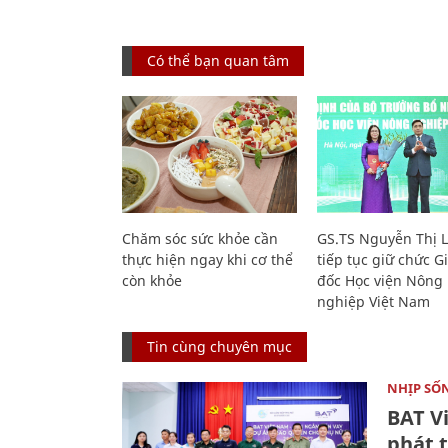
Có thể bạn quan tâm
Chăm sóc sức khỏe cần
GS.TS Nguyễn Thị 
thực hiện ngay khi cơ thể
tiếp tục giữ chức 
còn khỏe
đốc Học viện Nông
nghiệp Việt Nam
Tin cùng chuyên mục
NHỊP SỐ
BAT V
phát t