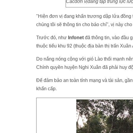
Cácđơn vịđang tập trung lực lư
"Hiện đơn vị đang khẩn trương dập lửa đồng th
chúng tôi sẽ thông tin cho báo chí", vị này cho
Trước đó, như
Infonet
đã thông tin, vào đầu 
thuộc tiểu khu 92 (thuộc địa bàn thị trấn Xuâ
Do nắng nóng cộng với gió Lào thổi mạnh nên 
Chính quyền huyện Nghi Xuân đã phải huy độ
Để đảm bảo an toàn tính mạng và tài sản, gần 
khẩn cấp.