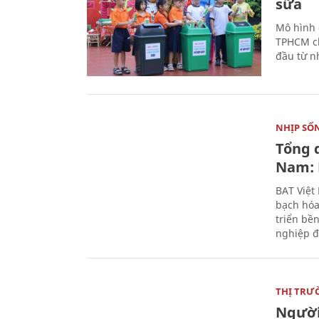
sữa
Mô hình 
TPHCM ch
đầu từ n
NHỊP SỐ
Tổng 
Nam: 
BAT Việt
bạch hóa
triển bề
nghiệp đ
THỊ TRƯ
Người