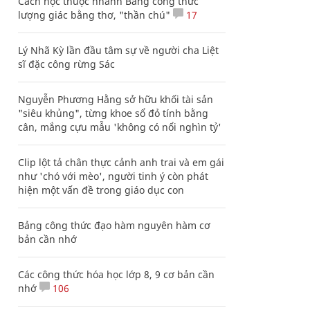
Cách học thuộc nhanh Bảng công thức
lượng giác bằng thơ, "thần chú"
17
Lý Nhã Kỳ lần đầu tâm sự về người cha Liệt
sĩ đặc công rừng Sác
Nguyễn Phương Hằng sở hữu khối tài sản
"siêu khủng", từng khoe sổ đỏ tính bằng
cân, mắng cựu mẫu 'không có nổi nghìn tỷ'
Clip lột tả chân thực cảnh anh trai và em gái
như 'chó với mèo', người tinh ý còn phát
hiện một vấn đề trong giáo dục con
Bảng công thức đạo hàm nguyên hàm cơ
bản cần nhớ
Các công thức hóa học lớp 8, 9 cơ bản cần
nhớ
106