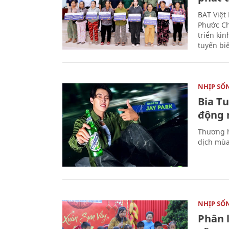
BAT Việt
Phước Ch
triển ki
tuyến bi
NHỊP SỐ
Bia T
động 
Thương h
dịch mùa
NHỊP SỐ
Phân 