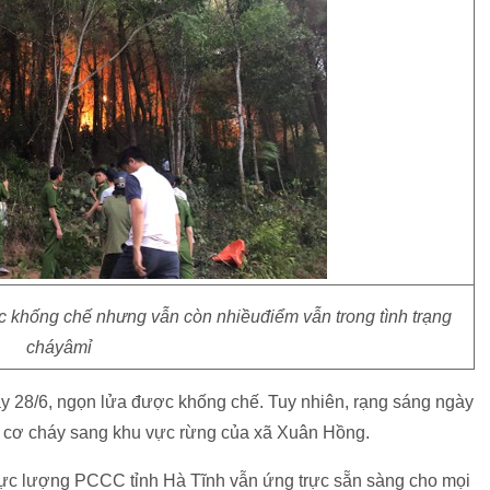
 khống chế nhưng vẫn còn nhiềuđiểm vẫn trong tình trạng
cháyâmỉ
ày 28/6, ngọn lửa được khống chế. Tuy nhiên, rạng sáng ngày
guy cơ cháy sang khu vực rừng của xã Xuân Hồng.
lực lượng PCCC tỉnh Hà Tĩnh vẫn ứng trực sẵn sàng cho mọi