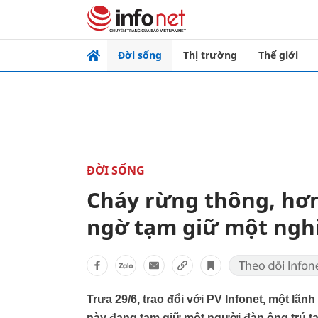
Đời sống
Thị trường
Thế giới
ĐỜI SỐNG
Cháy rừng thông, hơn
ngờ tạm giữ một ngh
Trưa 29/6, trao đổi với PV Infonet, một lãn
này đang tạm giữ một người đàn ông trú tạ