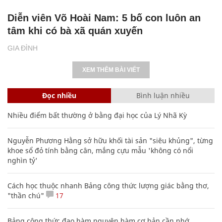
Diễn viên Võ Hoài Nam: 5 bố con luôn an
tâm khi có bà xã quán xuyến
GIA ĐÌNH
XEM THÊM BÀI VIẾT
Đọc nhiều
Bình luận nhiều
Nhiều điểm bất thường ở bằng đại học của Lý Nhã Kỳ
Nguyễn Phương Hằng sở hữu khối tài sản "siêu khủng", từng
khoe sổ đỏ tính bằng cân, mắng cựu mẫu 'không có nổi
nghìn tỷ'
Cách học thuộc nhanh Bảng công thức lượng giác bằng thơ,
"thần chú"
17
Bảng công thức đạo hàm nguyên hàm cơ bản cần nhớ