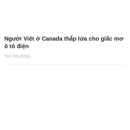
Người Việt ở Canada thắp lửa cho giấc mơ
ô tô điện
THỊ TRƯỜNG