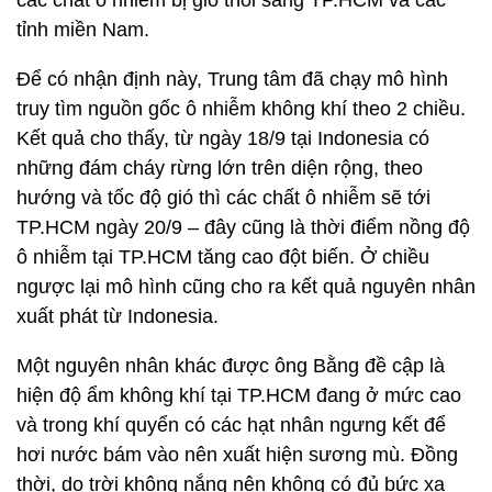
các chất ô nhiễm bị gió thổi sang TP.HCM và các
tỉnh miền Nam.
Để có nhận định này, Trung tâm đã chạy mô hình
truy tìm nguồn gốc ô nhiễm không khí theo 2 chiều.
Kết quả cho thấy, từ ngày 18/9 tại Indonesia có
những đám cháy rừng lớn trên diện rộng, theo
hướng và tốc độ gió thì các chất ô nhiễm sẽ tới
TP.HCM ngày 20/9 – đây cũng là thời điểm nồng độ
ô nhiễm tại TP.HCM tăng cao đột biến. Ở chiều
ngược lại mô hình cũng cho ra kết quả nguyên nhân
xuất phát từ Indonesia.
Một nguyên nhân khác được ông Bằng đề cập là
hiện độ ẩm không khí tại TP.HCM đang ở mức cao
và trong khí quyển có các hạt nhân ngưng kết để
hơi nước bám vào nên xuất hiện sương mù. Đồng
thời, do trời không nắng nên không có đủ bức xạ