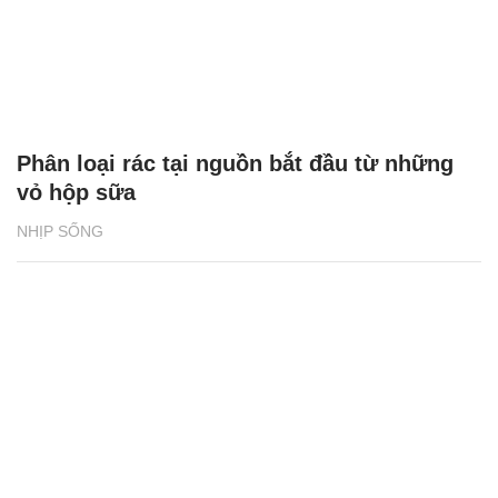
Phân loại rác tại nguồn bắt đầu từ những
vỏ hộp sữa
NHỊP SỐNG