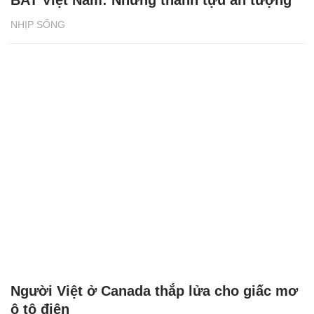
NHỊP SỐNG
Người Việt ở Canada thắp lửa cho giấc mơ
ô tô điện