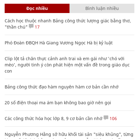
Đọc nhiều
Bình luận nhiều
Cách học thuộc nhanh Bảng công thức lượng giác bằng thơ,
"thần chú"
17
Phó Đoàn ĐBQH Hà Giang Vương Ngọc Hà bị kỷ luật
Clip lột tả chân thực cảnh anh trai và em gái như 'chó với
mèo', người tinh ý còn phát hiện một vấn đề trong giáo dục
con
Bảng công thức đạo hàm nguyên hàm cơ bản cần nhớ
20 số điện thoại ma ám bạn không bao giờ nên gọi
Các công thức hóa học lớp 8, 9 cơ bản cần nhớ
106
Nguyễn Phương Hằng sở hữu khối tài sản "siêu khủng", từng