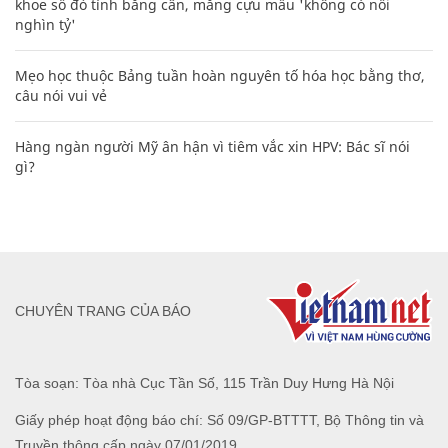
khoe sổ đỏ tính bằng cân, mắng cựu mẫu 'không có nổi
nghìn tỷ'
Mẹo học thuộc Bảng tuần hoàn nguyên tố hóa học bằng thơ,
câu nói vui vẻ
Hàng ngàn người Mỹ ân hận vì tiêm vắc xin HPV: Bác sĩ nói
gì?
CHUYÊN TRANG CỦA BÁO
Tòa soạn: Tòa nhà Cục Tần Số, 115 Trần Duy Hưng Hà Nội
Giấy phép hoạt động báo chí: Số 09/GP-BTTTT, Bộ Thông tin và
Truyền thông cấp ngày 07/01/2019.