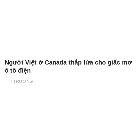
Người Việt ở Canada thắp lửa cho giấc mơ
ô tô điện
THỊ TRƯỜNG