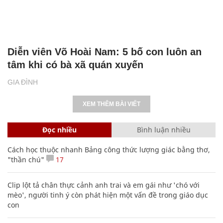
Diễn viên Võ Hoài Nam: 5 bố con luôn an
tâm khi có bà xã quán xuyến
GIA ĐÌNH
XEM THÊM BÀI VIẾT
Đọc nhiều
Bình luận nhiều
Cách học thuộc nhanh Bảng công thức lượng giác bằng thơ,
"thần chú"
17
Clip lột tả chân thực cảnh anh trai và em gái như 'chó với
mèo', người tinh ý còn phát hiện một vấn đề trong giáo dục
con