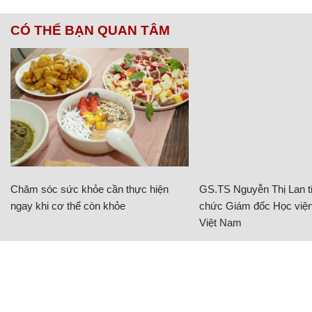
CÓ THỂ BẠN QUAN TÂM
Chăm sóc sức khỏe cần thực hiện
GS.TS Nguyễn Thị Lan ti
ngay khi cơ thể còn khỏe
chức Giám đốc Học viện
Việt Nam