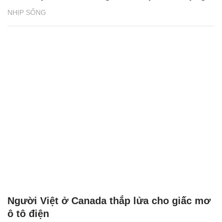
NHỊP SỐNG
Người Việt ở Canada thắp lửa cho giấc mơ
ô tô điện