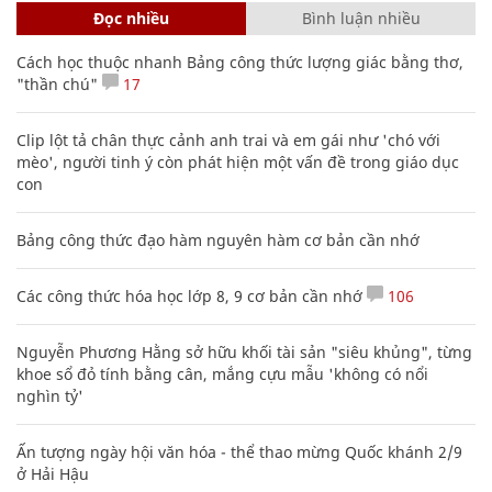
Đọc nhiều
Bình luận nhiều
Cách học thuộc nhanh Bảng công thức lượng giác bằng thơ,
"thần chú"
17
Clip lột tả chân thực cảnh anh trai và em gái như 'chó với
mèo', người tinh ý còn phát hiện một vấn đề trong giáo dục
con
Bảng công thức đạo hàm nguyên hàm cơ bản cần nhớ
Các công thức hóa học lớp 8, 9 cơ bản cần nhớ
106
Nguyễn Phương Hằng sở hữu khối tài sản "siêu khủng", từng
khoe sổ đỏ tính bằng cân, mắng cựu mẫu 'không có nổi
nghìn tỷ'
Ấn tượng ngày hội văn hóa - thể thao mừng Quốc khánh 2/9
ở Hải Hậu