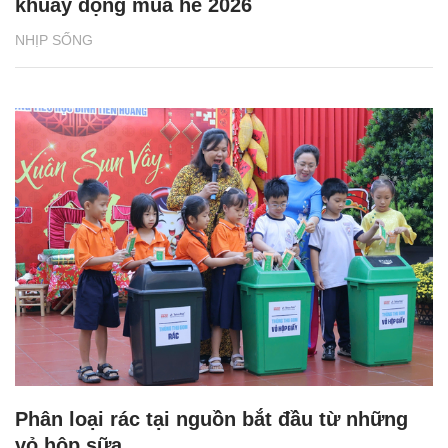
khuấy động mùa hè 2026
NHỊP SỐNG
Phân loại rác tại nguồn bắt đầu từ những
vỏ hộp sữa