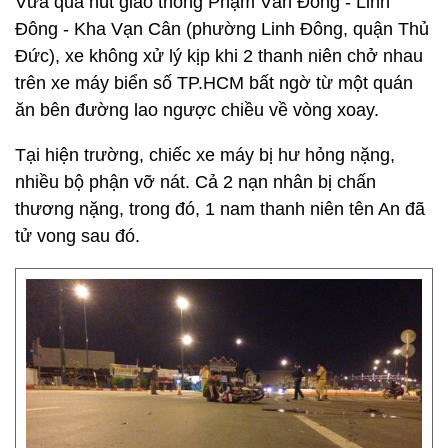
Vừa qua nút giao thông Phạm Văn Đồng - Linh
Đông - Kha Vạn Cân (phường Linh Đông, quận Thủ
Đức), xe không xử lý kịp khi 2 thanh niên chở nhau
trên xe máy biển số TP.HCM bất ngờ từ một quán
ăn bên đường lao ngược chiều về vòng xoay.
Tại hiện trường, chiếc xe máy bị hư hỏng nặng,
nhiều bộ phận vỡ nát. Cả 2 nạn nhân bị chấn
thương nặng, trong đó, 1 nam thanh niên tên An đã
tử vong sau đó.