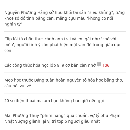
Nguyễn Phương Hằng sở hữu khối tài sản "siêu khủng", từng
khoe sổ đỏ tính bằng cân, mắng cựu mẫu 'không có nổi
nghìn tỷ'
Clip lột tả chân thực cảnh anh trai và em gái như 'chó với
mèo', người tinh ý còn phát hiện một vấn đề trong giáo dục
con
Các công thức hóa học lớp 8, 9 cơ bản cần nhớ
106
Mẹo học thuộc Bảng tuần hoàn nguyên tố hóa học bằng thơ,
câu nói vui vẻ
20 số điện thoại ma ám bạn không bao giờ nên gọi
Mai Phương Thúy "phím hàng" quá chuẩn, vợ tỷ phú Phạm
Nhật Vượng giành lại vị trí top 5 người giàu nhất