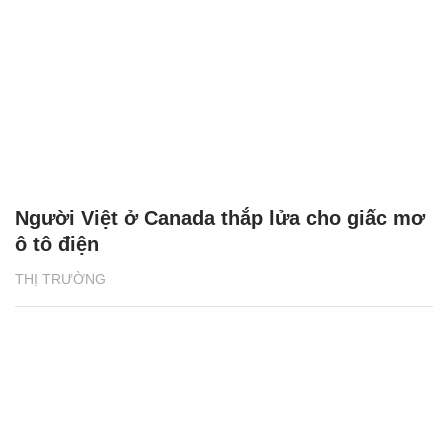
Người Việt ở Canada thắp lửa cho giấc mơ
ô tô điện
THỊ TRƯỜNG