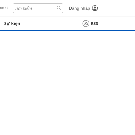
18822
Đăng nhập
Sự kiện
RSS