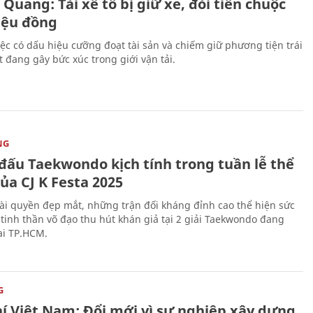
Quang: Tài xế tố bị giữ xe, đòi tiền chuộc
riệu đồng
iệc có dấu hiệu cưỡng đoạt tài sản và chiếm giữ phương tiện trái
t đang gây bức xúc trong giới vận tải.
NG
 đấu Taekwondo kịch tính trong tuần lễ thể
ủa CJ K Festa 2025
i quyền đẹp mắt, những trận đối kháng đỉnh cao thể hiện sức
tinh thần võ đạo thu hút khán giả tại 2 giải Taekwondo đang
tại TP.HCM.
G
hí Việt Nam: Đổi mới vì sự nghiệp xây dựng