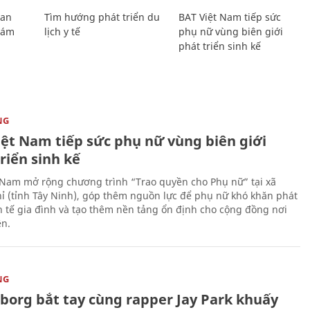
Lan
Tìm hướng phát triển du
BAT Việt Nam tiếp sức
Giám
lịch y tế
phụ nữ vùng biên giới
phát triển sinh kế
NG
iệt Nam tiếp sức phụ nữ vùng biên giới
riển sinh kế
 Nam mở rộng chương trình “Trao quyền cho Phụ nữ” tại xã
ỉ (tỉnh Tây Ninh), góp thêm nguồn lực để phụ nữ khó khăn phát
nh tế gia đình và tạo thêm nền tảng ổn định cho cộng đồng nơi
ên.
NG
uborg bắt tay cùng rapper Jay Park khuấy