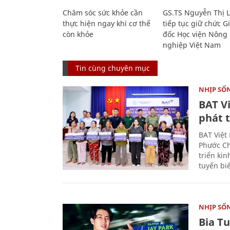
Chăm sóc sức khỏe cần
GS.TS Nguyễn Thị 
thực hiện ngay khi cơ thể
tiếp tục giữ chức 
còn khỏe
đốc Học viện Nông
nghiệp Việt Nam
Tin cùng chuyên mục
NHỊP SỐ
BAT V
phát t
BAT Việt
Phước Ch
triển ki
tuyến bi
NHỊP SỐ
Bia T