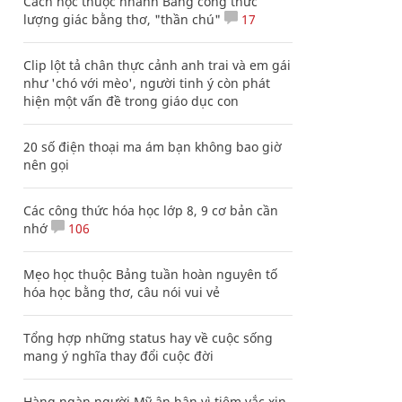
Cách học thuộc nhanh Bảng công thức
lượng giác bằng thơ, "thần chú"
17
Clip lột tả chân thực cảnh anh trai và em gái
như 'chó với mèo', người tinh ý còn phát
hiện một vấn đề trong giáo dục con
20 số điện thoại ma ám bạn không bao giờ
nên gọi
Các công thức hóa học lớp 8, 9 cơ bản cần
nhớ
106
Mẹo học thuộc Bảng tuần hoàn nguyên tố
hóa học bằng thơ, câu nói vui vẻ
Tổng hợp những status hay về cuộc sống
mang ý nghĩa thay đổi cuộc đời
Hàng ngàn người Mỹ ân hận vì tiêm vắc xin