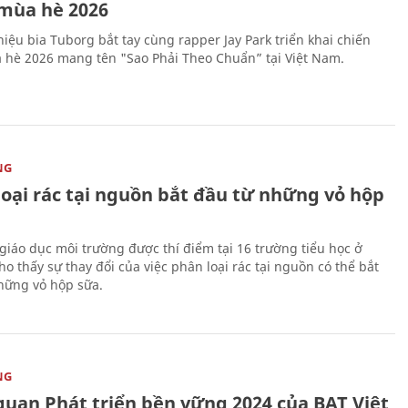
mùa hè 2026
iệu bia Tuborg bắt tay cùng rapper Jay Park triển khai chiến
 hè 2026 mang tên "Sao Phải Theo Chuẩn” tại Việt Nam.
NG
loại rác tại nguồn bắt đầu từ những vỏ hộp
giáo dục môi trường được thí điểm tại 16 trường tiểu học ở
o thấy sự thay đổi của việc phân loại rác tại nguồn có thể bắt
hững vỏ hộp sữa.
NG
quan Phát triển bền vững 2024 của BAT Việt