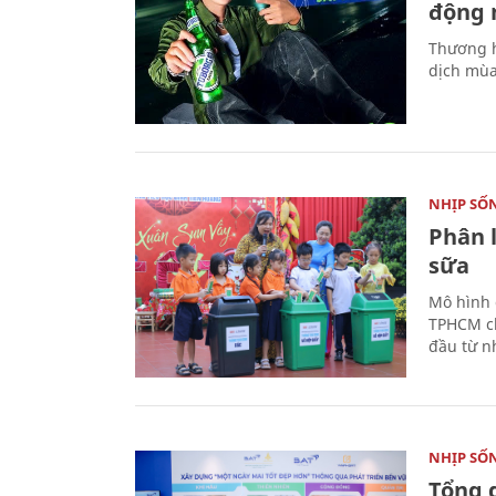
động 
Thương h
dịch mùa
NHỊP SỐ
Phân 
sữa
Mô hình 
TPHCM ch
đầu từ n
NHỊP SỐ
Tổng 