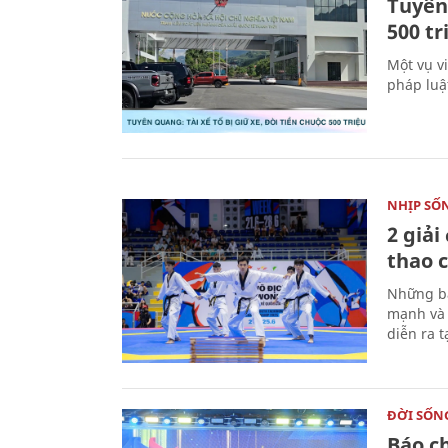
Tuyên 
500 t
Một vụ v
pháp luậ
NHỊP SỐ
2 giải
thao c
Những bà
mạnh và 
diễn ra 
ĐỜI SỐN
Báo c