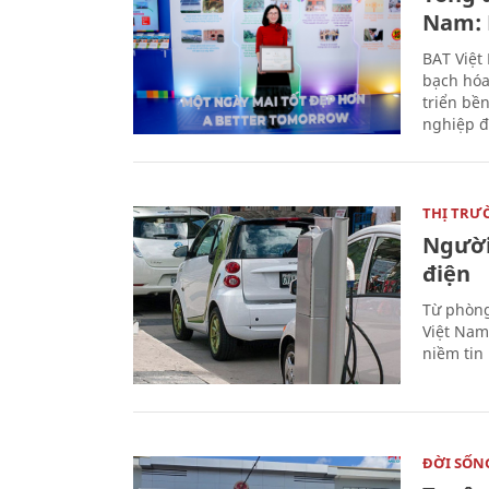
Nam: 
BAT Việt
bạch hóa
triển bề
nghiệp đ
THỊ TRƯ
Người
điện
Từ phòng
Việt Nam 
niềm tin
ĐỜI SỐN