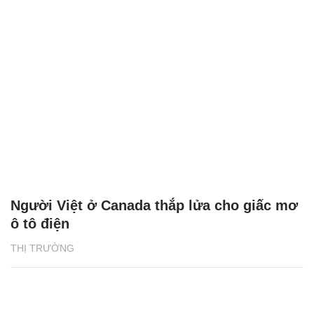
Người Việt ở Canada thắp lửa cho giấc mơ
ô tô điện
THỊ TRƯỜNG