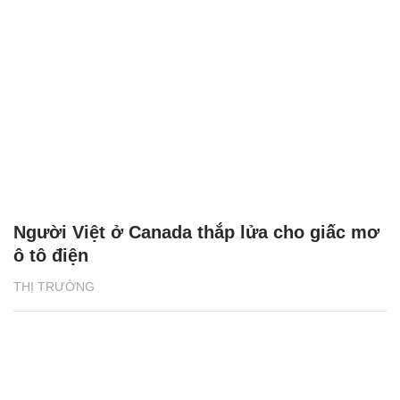
Người Việt ở Canada thắp lửa cho giấc mơ
ô tô điện
THỊ TRƯỜNG