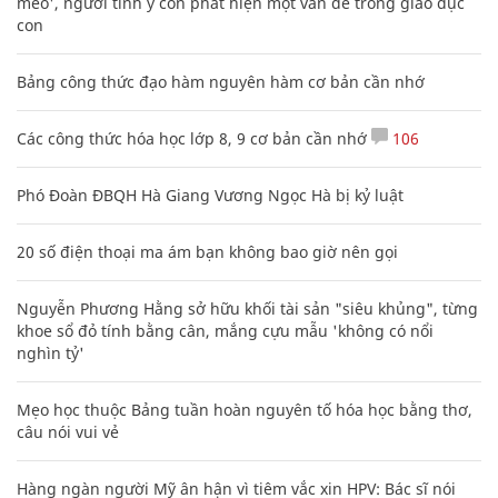
mèo', người tinh ý còn phát hiện một vấn đề trong giáo dục
con
Bảng công thức đạo hàm nguyên hàm cơ bản cần nhớ
Các công thức hóa học lớp 8, 9 cơ bản cần nhớ
106
Phó Đoàn ĐBQH Hà Giang Vương Ngọc Hà bị kỷ luật
20 số điện thoại ma ám bạn không bao giờ nên gọi
Nguyễn Phương Hằng sở hữu khối tài sản "siêu khủng", từng
khoe sổ đỏ tính bằng cân, mắng cựu mẫu 'không có nổi
nghìn tỷ'
Mẹo học thuộc Bảng tuần hoàn nguyên tố hóa học bằng thơ,
câu nói vui vẻ
Hàng ngàn người Mỹ ân hận vì tiêm vắc xin HPV: Bác sĩ nói