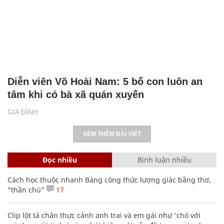
Diễn viên Võ Hoài Nam: 5 bố con luôn an
tâm khi có bà xã quán xuyến
GIA ĐÌNH
XEM THÊM BÀI VIẾT
Đọc nhiều
Bình luận nhiều
Cách học thuộc nhanh Bảng công thức lượng giác bằng thơ,
"thần chú"
17
Clip lột tả chân thực cảnh anh trai và em gái như 'chó với