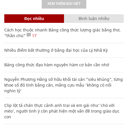
XEM THÊM BÀI VIẾT
Đọc nhiều
Bình luận nhiều
Cách học thuộc nhanh Bảng công thức lượng giác bằng thơ,
"thần chú"
17
Nhiều điểm bất thường ở bằng đại học của Lý Nhã Kỳ
Bảng công thức đạo hàm nguyên hàm cơ bản cần nhớ
Nguyễn Phương Hằng sở hữu khối tài sản "siêu khủng", từng
khoe sổ đỏ tính bằng cân, mắng cựu mẫu 'không có nổi
nghìn tỷ'
Clip lột tả chân thực cảnh anh trai và em gái như 'chó với
mèo', người tinh ý còn phát hiện một vấn đề trong giáo dục
con