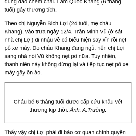
dùng dao chém cháu Lâm Quốc Khang (6 tháng
tuổi) gây thương tích.
Theo chị Nguyễn Bích Lợi (24 tuổi, mẹ cháu
Khang), vào trưa ngày 12/4, Trần Minh Vũ (ở sát
nhà chị Lợi) đi nhậu về có biểu hiện say xỉn rồi nẹt
pô xe máy. Do cháu Khang đang ngủ, nên chị Lợi
sang nhà nói Vũ không nẹt pô nữa. Tuy nhiên,
thanh niên này không dừng lại và tiếp tục nẹt pô xe
máy gây ồn ào.
Cháu bé 6 tháng tuổi được cấp cứu khâu vết
thương kịp thời.
Ảnh: A.Trường.
Thấy vậy chị Lợi phải đi báo cơ quan chính quyền