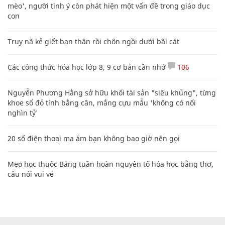
mèo', người tinh ý còn phát hiện một vấn đề trong giáo dục
con
Truy nã kẻ giết bạn thân rồi chôn ngồi dưới bãi cát
Các công thức hóa học lớp 8, 9 cơ bản cần nhớ
106
Nguyễn Phương Hằng sở hữu khối tài sản "siêu khủng", từng
khoe sổ đỏ tính bằng cân, mắng cựu mẫu 'không có nổi
nghìn tỷ'
20 số điện thoại ma ám bạn không bao giờ nên gọi
Mẹo học thuộc Bảng tuần hoàn nguyên tố hóa học bằng thơ,
câu nói vui vẻ