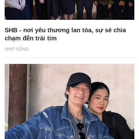
SHB - nơi yêu thương lan tỏa, sự sẻ chia
chạm đến trái tim
NHỊP SỐNG