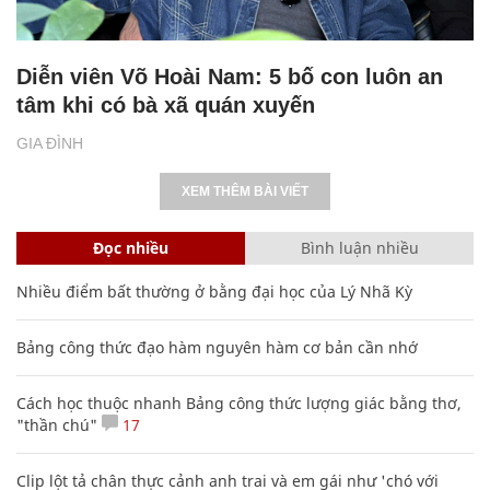
Diễn viên Võ Hoài Nam: 5 bố con luôn an
tâm khi có bà xã quán xuyến
GIA ĐÌNH
XEM THÊM BÀI VIẾT
Đọc nhiều
Bình luận nhiều
Nhiều điểm bất thường ở bằng đại học của Lý Nhã Kỳ
Bảng công thức đạo hàm nguyên hàm cơ bản cần nhớ
Cách học thuộc nhanh Bảng công thức lượng giác bằng thơ,
"thần chú"
17
Clip lột tả chân thực cảnh anh trai và em gái như 'chó với