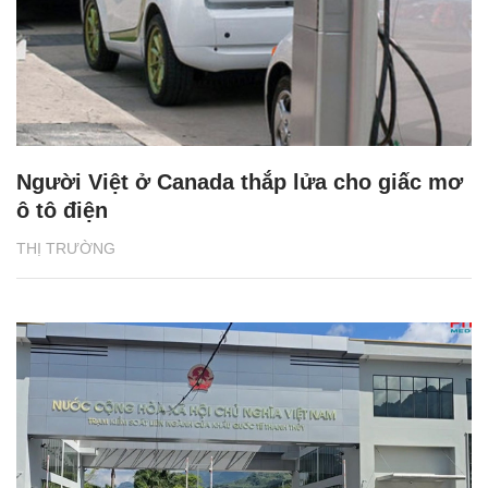
Người Việt ở Canada thắp lửa cho giấc mơ
ô tô điện
THỊ TRƯỜNG