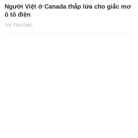
Người Việt ở Canada thắp lửa cho giấc mơ
ô tô điện
THỊ TRƯỜNG