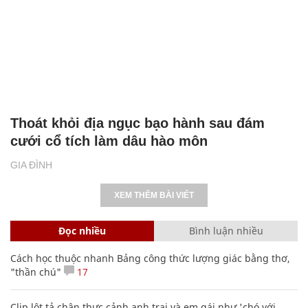
Thoát khỏi địa ngục bạo hành sau đám
cưới cổ tích làm dâu hào môn
GIA ĐÌNH
XEM THÊM BÀI VIẾT
Đọc nhiều
Bình luận nhiều
Cách học thuộc nhanh Bảng công thức lượng giác bằng thơ,
"thần chú"
17
Clip lột tả chân thực cảnh anh trai và em gái như 'chó với