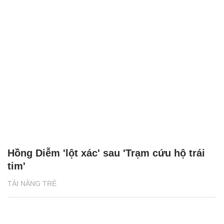
Hồng Diễm 'lột xác' sau 'Trạm cứu hộ trái
tim'
TÀI NĂNG TRẺ