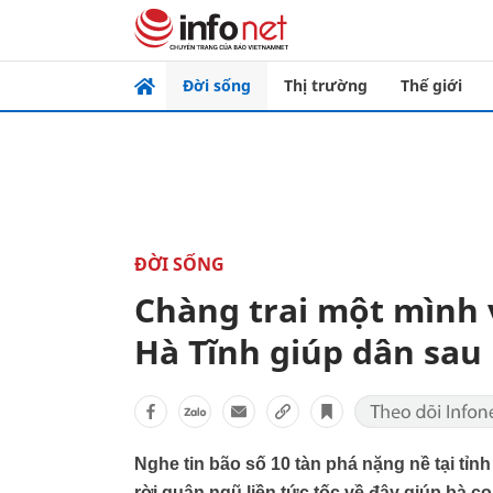
Đời sống
Thị trường
Thế giới
ĐỜI SỐNG
Chàng trai một mình 
Hà Tĩnh giúp dân sau
Nghe tin bão số 10 tàn phá nặng nề tại tỉn
rời quân ngũ liền tức tốc về đây giúp bà 