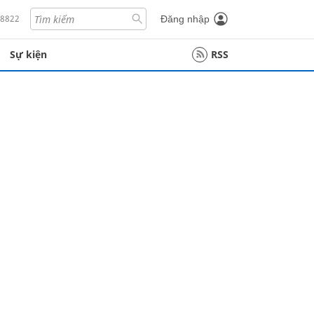
18822
Đăng nhập
Sự kiện
RSS