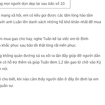
ng mọi người dọn dẹp lại sau bão số 10.
a mạng xã hội, em có kêu gọi được các tấm lòng hảo tâm
n với anh Luận lên danh sách những hộ khó khăn nhất để mua
n mua gạo cho hay, nghe Tuấn kể lại việc em từ Bình
khắc phục sau bão tôi thật lòng rất mến phục.
ng không quản đường sá xa xôi ra tận đây giúp đỡ người dân
 tôi có hỗ trợ thêm và giúp Tuấn đem 1,2 tấn gạo từ chở vào Kỳ
 nói.
 cho biết, khi nào cảm thấy người dân ở đây ổn định lại em
 quân sự.