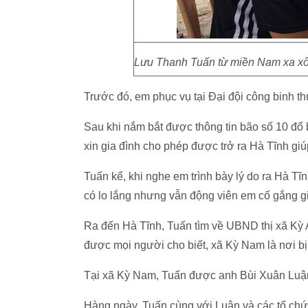
Lưu Thanh Tuấn từ miền Nam xa xôi
Trước đó, em phục vụ tại Đại đội công binh t
Sau khi nắm bắt được thông tin bão số 10 đổ 
xin gia đình cho phép được trở ra Hà Tĩnh g
Tuấn kể, khi nghe em trình bày lý do ra Hà T
có lo lắng nhưng vẫn động viên em cố gắng gi
Ra đến Hà Tĩnh, Tuấn tìm về UBND thị xã Kỳ A
được mọi người cho biết, xã Kỳ Nam là nơi bị
Tại xã Kỳ Nam, Tuấn được anh Bùi Xuân Luận
Hàng ngày, Tuấn cùng với Luận và các tổ chức