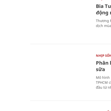
Bia T
động 
Thương h
dịch mùa
NHỊP SỐ
Phân 
sữa
Mô hình 
TPHCM ch
đầu từ n