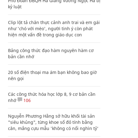
Phó Đoàn ĐBQH Hà Giang Vương Ngọc Hà bị
kỷ luật
Clip lột tả chân thực cảnh anh trai và em gái
như 'chó với mèo', người tinh ý còn phát
hiện một vấn đề trong giáo dục con
Bảng công thức đạo hàm nguyên hàm cơ
bản cần nhớ
20 số điện thoại ma ám bạn không bao giờ
nên gọi
Các công thức hóa học lớp 8, 9 cơ bản cần
nhớ
106
Nguyễn Phương Hằng sở hữu khối tài sản
"siêu khủng", từng khoe sổ đỏ tính bằng
cân, mắng cựu mẫu 'không có nổi nghìn tỷ'