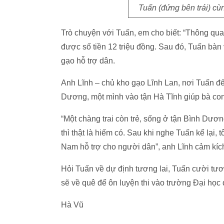
Tuấn (đứng bên trái) cù
Trò chuyện với Tuấn, em cho biết: “Thông qu
được số tiền 12 triệu đồng. Sau đó, Tuấn bà
gạo hỗ trợ dân.
Anh Lĩnh – chủ kho gạo Lĩnh Lan, nơi Tuấn đế
Dương, một mình vào tận Hà Tĩnh giúp bà con 
“Một chàng trai còn trẻ, sống ở tận Bình Dươ
thì thật là hiếm có. Sau khi nghe Tuấn kể lại,
Nam hỗ trợ cho người dân”, anh Lĩnh cảm kích
Hỏi Tuấn về dự định tương lai, Tuấn cười tươi
sẽ về quê để ôn luyện thi vào trường Đại học
Hà Vũ