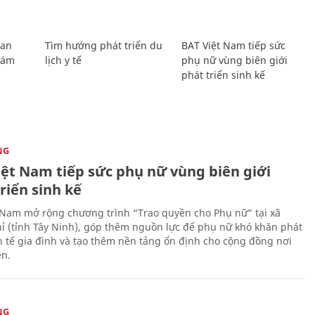
Lan
Tìm hướng phát triển du
BAT Việt Nam tiếp sức
Giám
lịch y tế
phụ nữ vùng biên giới
phát triển sinh kế
NG
iệt Nam tiếp sức phụ nữ vùng biên giới
riển sinh kế
 Nam mở rộng chương trình “Trao quyền cho Phụ nữ” tại xã
ỉ (tỉnh Tây Ninh), góp thêm nguồn lực để phụ nữ khó khăn phát
nh tế gia đình và tạo thêm nền tảng ổn định cho cộng đồng nơi
ên.
NG