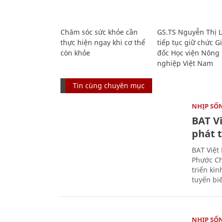
Chăm sóc sức khỏe cần
GS.TS Nguyễn Thị 
thực hiện ngay khi cơ thể
tiếp tục giữ chức 
còn khỏe
đốc Học viện Nông
nghiệp Việt Nam
Tin cùng chuyên mục
NHỊP SỐ
BAT V
phát t
BAT Việt
Phước Ch
triển ki
tuyến bi
NHỊP SỐ