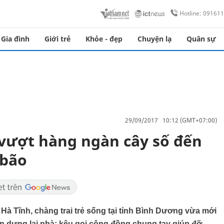
Hotline: 09161
Gia đình
Giới trẻ
Khỏe - đẹp
Chuyện lạ
Quân sự
29/09/2017 10:12 (GMT+07:00)
vượt hàng ngàn cây số đến
 bão
h Hà Tĩnh, chàng trai trẻ sống tại tỉnh Bình Dương vừa mới
con dựng lại nhà; kêu gọi cộng đồng chung tay giúp đỡ