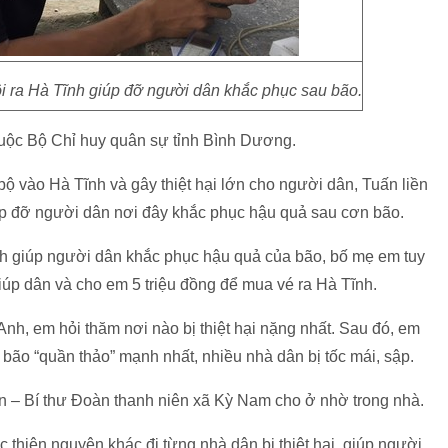
 ra Hà Tĩnh giúp đỡ người dân khắc phục sau bão.
huộc Bộ Chỉ huy quân sự tỉnh Bình Dương.
bộ vào Hà Tĩnh và gây thiệt hại lớn cho người dân, Tuấn liền
iúp đỡ người dân nơi đây khắc phục hậu quả sau cơn bão.
ĩnh giúp người dân khắc phục hậu quả của bão, bố mẹ em tuy
úp dân và cho em 5 triệu đồng để mua vé ra Hà Tĩnh.
nh, em hỏi thăm nơi nào bị thiệt hại nặng nhất. Sau đó, em
 bão “quần thảo” mạnh nhất, nhiều nhà dân bị tốc mái, sập.
 – Bí thư Đoàn thanh niên xã Kỳ Nam cho ở nhờ trong nhà.
 thiện nguyện khác đi từng nhà dân bị thiệt hại, giúp người